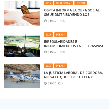
2015
,
OBRA SOCIAL
,
PRENSA
OSPTA INFORMA LA OBRA SOCIAL
SIGUE DISTRIBUYENDO LOS
MEDICAMENTOS EN LA BASE EZEIZA,
3 MARZO, 2015
COMO LO HA HECHO SIEMPRE.
2010
,
PRENSA
IRREGULARIDADES E
INCUMPLIMIENTOS EN EL TRASPASO
DEL CONTROL MILITAR AL CIVIL DE
9 MARZO, 2010
LA AVIACIÓN AEROCOMERCIAL.
RESPECTO DEL PERSONAL DE
CONTROLADORES AÉREOS Y AFINES
2013
,
PRENSA
Y EL EQUIPAMIENTO TÉCNICO DE SU
ÁREA.
LA JUSTICIA LABORAL DE CÓRDOBA,
NIEGA EL QUITE DE TUTELA Y
GARANTÍA SINDICAL PEDIDO POR
3 MAYO, 2013
FADEA S.A., AL COMPAÑERO
DELEGADO DE LA ASOCIACIÓN DEL
PERSONAL TÉCNICO AERONÁUTICO,
ENRIQUE JAVIER HEREDIA.