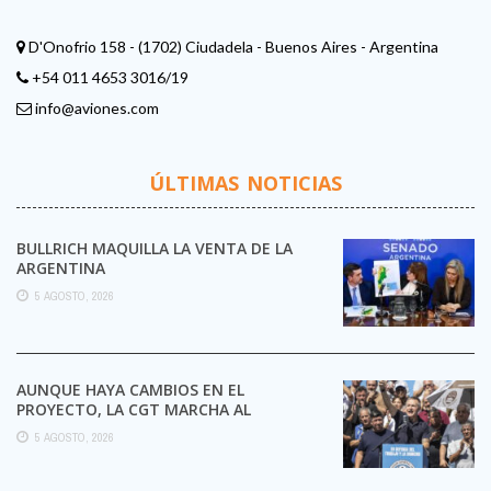
D'Onofrio 158 - (1702) Ciudadela - Buenos Aires - Argentina
+54 011 4653 3016/19
info@aviones.com
ÚLTIMAS NOTICIAS
BULLRICH MAQUILLA LA VENTA DE LA
ARGENTINA
5 AGOSTO, 2026
AUNQUE HAYA CAMBIOS EN EL
PROYECTO, LA CGT MARCHA AL
CONGRESO CONTRA LA LEY DE ...
5 AGOSTO, 2026