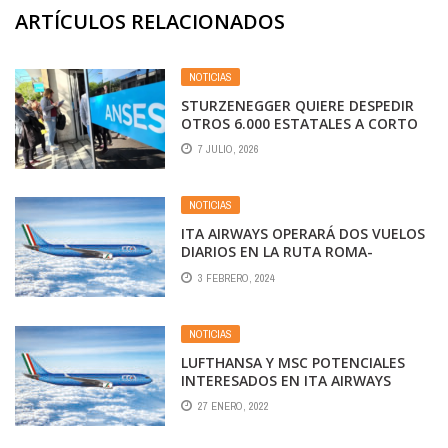
ARTÍCULOS RELACIONADOS
NOTICIAS
STURZENEGGER QUIERE DESPEDIR
OTROS 6.000 ESTATALES A CORTO
PLAZO: A QUÉ ÁREAS APUNTA
7 JULIO, 2026
NOTICIAS
ITA AIRWAYS OPERARÁ DOS VUELOS
DIARIOS EN LA RUTA ROMA-
BUENOS AIRES
3 FEBRERO, 2024
NOTICIAS
LUFTHANSA Y MSC POTENCIALES
INTERESADOS EN ITA AIRWAYS
27 ENERO, 2022