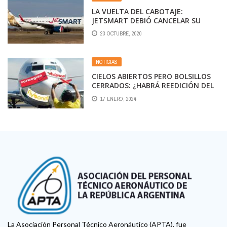
LA VUELTA DEL CABOTAJE:
JETSMART DEBIÓ CANCELAR SU
PRIMER VUELO
23 OCTUBRE, 2020
NOTICIAS
CIELOS ABIERTOS PERO BOLSILLOS
CERRADOS: ¿HABRÁ REEDICIÓN DEL
INDUSTRICIDIO?
17 ENERO, 2024
La Asociación Personal Técnico Aeronáutico (APTA), fue