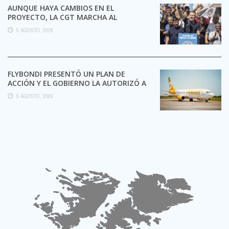
AUNQUE HAYA CAMBIOS EN EL
PROYECTO, LA CGT MARCHA AL
CONGRESO CONTRA LA LEY DE ...
5 AGOSTO, 2026
FLYBONDI PRESENTÓ UN PLAN DE
ACCIÓN Y EL GOBIERNO LA AUTORIZÓ A
SEGUIR OPERANDO
5 AGOSTO, 2026