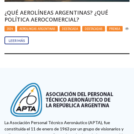
¿QUÉ AEROLÍNEAS ARGENTINAS? ¿QUÉ
POLÍTICA AEROCOMERCIAL?
2024
,
AEROLINEAS ARGENTINAS
,
DESTACADA
,
DESTACADAS
,
PRENSA
46
LEER MÁS
La Asociación Personal Técnico Aeronáutico (APTA), fue
constituida el 11 de enero de 1963 por un grupo de visionarios y