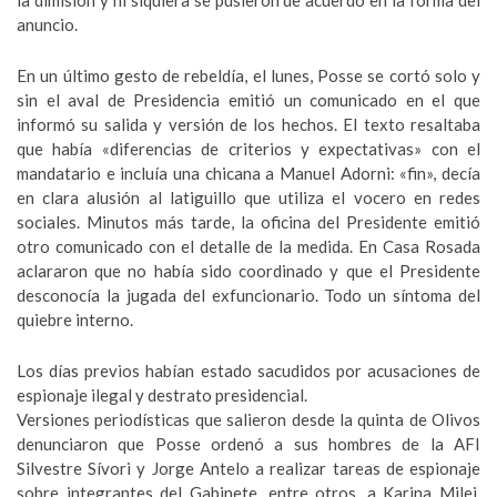
la dimisión y ni siquiera se pusieron de acuerdo en la forma del
anuncio.
En un último gesto de rebeldía, el lunes, Posse se cortó solo y
sin el aval de Presidencia emitió un comunicado en el que
informó su salida y versión de los hechos. El texto resaltaba
que había «diferencias de criterios y expectativas» con el
mandatario e incluía una chicana a Manuel Adorni: «fin», decía
en clara alusión al latiguillo que utiliza el vocero en redes
sociales. Minutos más tarde, la oficina del Presidente emitió
otro comunicado con el detalle de la medida. En Casa Rosada
aclararon que no había sido coordinado y que el Presidente
desconocía la jugada del exfuncionario. Todo un síntoma del
quiebre interno.
Los días previos habían estado sacudidos por acusaciones de
espionaje ilegal y destrato presidencial.
Versiones periodísticas que salieron desde la quinta de Olivos
denunciaron que Posse ordenó a sus hombres de la AFI
Silvestre Sívori y Jorge Antelo a realizar tareas de espionaje
sobre integrantes del Gabinete, entre otros, a Karina Milei.