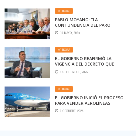
NOTICIAS
PABLO MOYANO: “LA
CONTUNDENCIA DEL PARO
DEMOSTRÓ QUE LA GRAN MAYORÍA
10 MAYO, 2024
DE LOS ARGENTINOS RECHAZA LAS
POLÍTICAS DEL GOBIERNO”
NOTICIAS
EL GOBIERNO REAFIRMÓ LA
VIGENCIA DEL DECRETO QUE
MODIFICÓ EL RÉGIMEN ELECTORAL
5 SEPTIEMBRE, 2025
DE LOS SINDICATOS
NOTICIAS
EL GOBIERNO INICIÓ EL PROCESO
PARA VENDER AEROLÍNEAS
ARGENTINAS
3 OCTUBRE, 2024