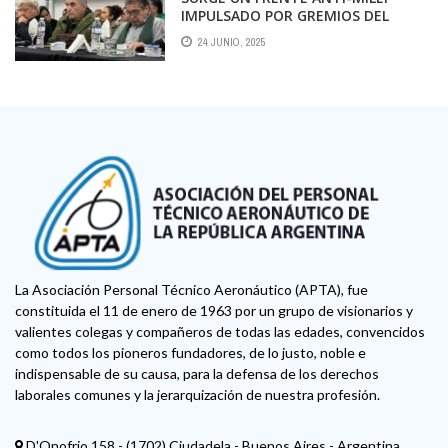
IMPULSADO POR GREMIOS DEL
TRANSPORTE Y PIQUETEROS
24 JUNIO, 2025
La Asociación Personal Técnico Aeronáutico (APTA), fue
constituida el 11 de enero de 1963 por un grupo de visionarios y
valientes colegas y compañeros de todas las edades, convencidos
como todos los pioneros fundadores, de lo justo, noble e
indispensable de su causa, para la defensa de los derechos
laborales comunes y la jerarquización de nuestra profesión.
D'Onofrio 158 - (1702) Ciudadela - Buenos Aires - Argentina