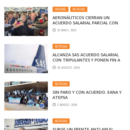
INTERÉS
,
NOTICIAS
AERONÁUTICOS CIERRAN UN
ACUERDO SALARIAL PARCIAL CON
AEROLÍNEAS ARGENTINAS
30 MAYO, 2024
NOTICIAS
ALCANZA SAS ACUERDO SALARIAL
CON TRIPULANTES Y PONEN FIN A
LA HUELGA
28 AGOSTO, 2024
NOTICIAS
SIN PARO Y CON ACUERDO. EANA Y
ATEPSA
2 MARZO, 2026
NOTICIAS
SURGE UN FRENTE ANTI-MILEI