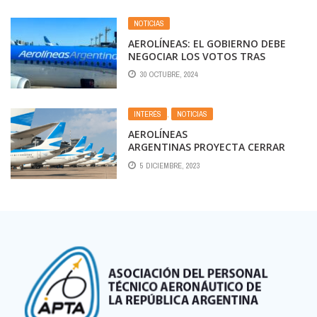
NOTICIAS
AEROLÍNEAS: EL GOBIERNO DEBE
NEGOCIAR LOS VOTOS TRAS
LOGRAR EL DICTAMEN
30 OCTUBRE, 2024
INTERÉS
,
NOTICIAS
AEROLÍNEAS
ARGENTINAS PROYECTA CERRAR
2023 CON GANANCIAS Y EXHIBE
5 DICIEMBRE, 2023
LOGROS COMO DEFENSA LA
GESTIÓN ESTATAL