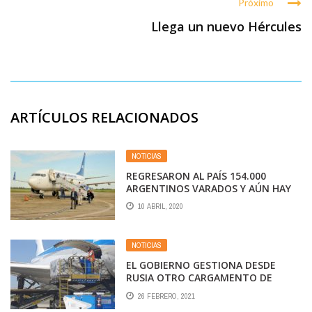
Próximo
Llega un nuevo Hércules
ARTÍCULOS RELACIONADOS
NOTICIAS
REGRESARON AL PAÍS 154.000
ARGENTINOS VARADOS Y AÚN HAY
10.000 QUE ESPERAN PODER VOLVER
10 ABRIL, 2020
NOTICIAS
EL GOBIERNO GESTIONA DESDE
RUSIA OTRO CARGAMENTO DE
SPUTNIK V
26 FEBRERO, 2021