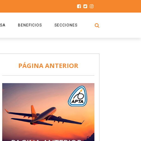
SA
BENEFICIOS
SECCIONES
O.S.P.T.A
NOTICIAS
COMISIÓN
HISTORIAS DE LUCHA
PÁGINA ANTERIOR
027
CAPACITACIÓN
PRENSA
DOCUMENTOS
SEGURIDAD AÉREA
SEGURO DE SEPELIOS
TURISMO Y RECREACIÓN
VIDEOS