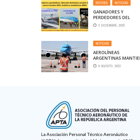
INTERÉS
,
NOTICIAS
GANADORES Y
PERDEDORES DEL
RÉCORD OCTUBRE 20
2 DICIEMBRE, 2025
CONTRA EL 2024
NOTICIAS
AEROLÍNEAS
ARGENTINAS MANTIE
VUELOS A BRASIL Y S
6 AGOSTO, 2022
FRECUENCIAS A
URUGUAY ANTE LA
DEMANDA TURÍSTICA
La Asociación Personal Técnico Aeronáutico