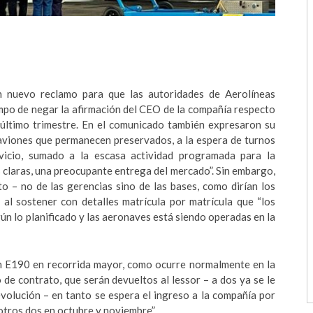
 nuevo reclamo para que las autoridades de Aerolíneas
empo de negar la afirmación del CEO de la compañía respecto
 último trimestre. En el comunicado también expresaron su
 aviones que permanecen preservados, a la espera de turnos
vicio, sumado a la escasa actividad programada para la
s claras, una preocupante entrega del mercado”. Sin embargo,
 – no de las gerencias sino de las bases, como dirían los
 al sostener con detalles matrícula por matrícula que “los
n lo planificado y las aeronaves está siendo operadas en la
n E190 en recorrida mayor, como ocurre normalmente en la
e contrato, que serán devueltos al lessor – a dos ya se le
evolución – en tanto se espera el ingreso a la compañía por
otros dos en octubre y noviembre”.