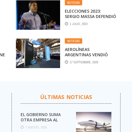
NOTICIAS
ELECCIONES 2023:
SERGIO MASSA DEFENDIÓ
25
A AEROLÍNEAS
1 JULIO, 2023
ARGENTINAS Y HABLÓ
SOBRE LA NECESIDAD DE
ACUMULAR DÓLARES
NOTICIAS
AEROLÍNEAS
NE
ARGENTINAS VENDIÓ
UMA
REPUESTOS E INSUMOS
17 SEPTIEMBRE, 2020
ÚLTIMAS NOTICIAS
EL GOBIERNO SUMA
OTRA EMPRESA AL
NEGOCIO DE LOS VUELOS
7 AGOSTO, 2026
PRIVADOS