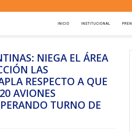
INICIO
INSTITUCIONAL
PREN
QUIENES SOMOS
2026
TINAS: NIEGA EL ÁREA
ESTATUTO
2025
CCIÓN LAS
COMISIÓN DIRECTIVA 2023-2
2024
APLA RESPECTO A QUE
RICARDO CIRIELLI
2023
 20 AVIONES
2022
SPERANDO TURNO DE
2021
2020
2019