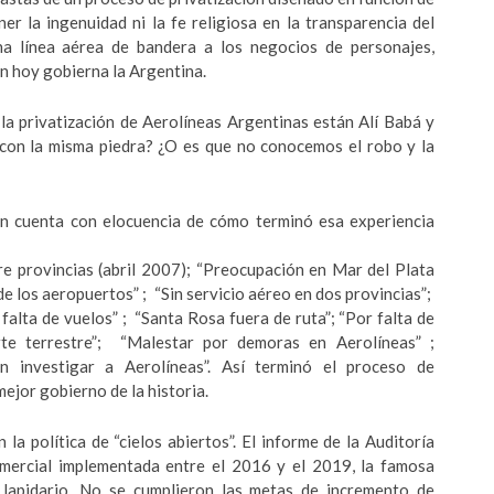
r la ingenuidad ni la fe religiosa en la transparencia del
 línea aérea de bandera a los negocios de personajes,
en hoy gobierna la Argentina.
la privatización de Aerolíneas Argentinas están Alí Babá y
 con la misma piedra? ¿O es que no conocemos el robo y la
dan cuenta con elocuencia de cómo terminó esa experiencia
re provincias (abril 2007); “Preocupación en Mar del Plata
 de los aeropuertos” ; “Sin servicio aéreo en dos provincias”;
falta de vuelos” ; “Santa Rosa fuera de ruta”; “Por falta de
te terrestre”; “Malestar por demoras en Aerolíneas” ;
n investigar a Aerolíneas”. Así terminó el proceso de
ejor gobierno de la historia.
a política de “cielos abiertos”. El informe de la Auditoría
omercial implementada entre el 2016 y el 2019, la famosa
es lapidario. No se cumplieron las metas de incremento de