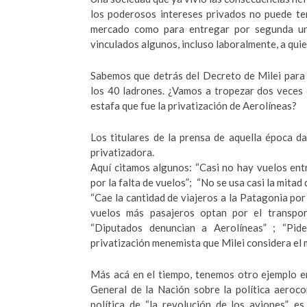
los poderosos intereses privados no puede tene
mercado como para entregar por segunda una
vinculados algunos, incluso laboralmente, a qui
Sabemos que detrás del Decreto de Milei para 
los 40 ladrones. ¿Vamos a tropezar dos veces
estafa que fue la privatización de Aerolíneas?
Los titulares de la prensa de aquella época 
privatizadora.
Aquí citamos algunos: “Casi no hay vuelos ent
por la falta de vuelos”; “No se usa casi la mitad
“Cae la cantidad de viajeros a la Patagonia por 
vuelos más pasajeros optan por el transpor
“Diputados denuncian a Aerolíneas” ; “Pide
privatización menemista que Milei considera el m
Más acá en el tiempo, tenemos otro ejemplo en l
General de la Nación sobre la política aeroc
política de “la revolución de los aviones”, 