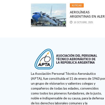
EJECUTIVA
NOTICIAS
AEROLÍNEAS
ARGENTINAS EN ALER
EN 6 DÍAS FALLARON 
16 OCTUBRE, 2025
MOTORES DE DOS
AVIONES CON PASAJE
A BORDO
La Asociación Personal Técnico Aeronáutico
(APTA), fue constituida el 11 de enero de 1963 po
un grupo de visionarios y valientes colegas y
compañeros de todas las edades, convencidos
como todos los pioneros fundadores, de lo justo,
noble e indispensable de su causa, para la defensa
de los derechos laborales comunes y la