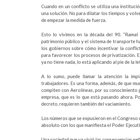
Cuando en un conflicto se utiliza una institució
una solución. No para dilatar los tiempos y volv
de empezar la medida de fuerza.
Esto lo vivimos en la década del 90. “Ramal 
patrimonio público y el sistema de transporte 
los gobiernos sobre cómo incentivar la conflic
para favorecer los procesos de privatización. E
ya no tiene nada, lo está aplicando al pie de la le
A lo sumo, puede llamar la atención la impia
trabajadores. Es una forma, además, de que m
compiten con Aerolíneas, por su conocimiento p
empresa, que es lo que está pasando ahora. Po
decreto, requieren también del vaciamiento.
Los números que se expusieron en el Congreso d
absoluto con los que manifiesta el Poder Ejecut
Una sociedad que ya vivió las consecuencias nef