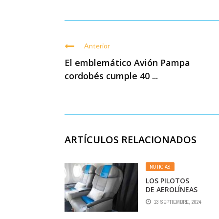
Anterior
El emblemático Avión Pampa
cordobés cumple 40 ...
ARTÍCULOS RELACIONADOS
NOTICIAS
LOS PILOTOS
DE AEROLÍNEAS
ARGENTINAS YA NO
13 SEPTIEMBRE, 2024
TENDRÁN ASIENTOS
GRATIS EN CLASE