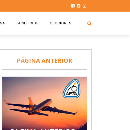
SA
BENEFICIOS
SECCIONES
O.S.P.T.A
NOTICIAS
COMISIÓN
HISTORIAS DE LUCHA
PÁGINA ANTERIOR
027
CAPACITACIÓN
PRENSA
DOCUMENTOS
SEGURIDAD AÉREA
SEGURO DE SEPELIOS
TURISMO Y RECREACIÓN
VIDEOS