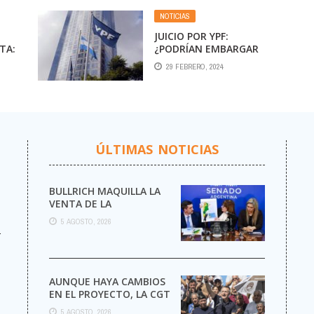
AEROPARQUE EL 11 DE
NOTICIAS
NOVIEMBRE DE 2011
JUICIO POR YPF:
TA:
¿PODRÍAN EMBARGAR
LOS
ACCIONES DE
29 FEBRERO, 2024
PETROLERA, AEROLÍNEAS
ROS
O RECURSOS
NATURALES?
ÚLTIMAS NOTICIAS
BULLRICH MAQUILLA LA
VENTA DE LA
ARGENTINA
5 AGOSTO, 2026
r
AUNQUE HAYA CAMBIOS
EN EL PROYECTO, LA CGT
MARCHA AL CONGRESO
5 AGOSTO, 2026