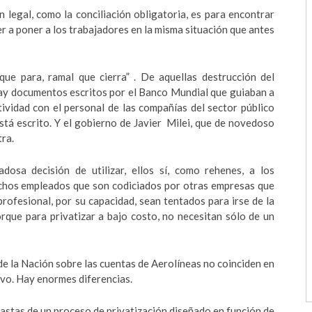
n legal, como la conciliación obligatoria, es para encontrar
er a poner a los trabajadores en la misma situación que antes
que para, ramal que cierra” . De aquellas destrucción del
hay documentos escritos por el Banco Mundial que guiaban a
tividad con el personal de las compañías del sector público
stá escrito. Y el gobierno de Javier Milei, que de novedoso
tra.
dosa decisión de utilizar, ellos sí, como rehenes, a los
uchos empleados que son codiciados por otras empresas que
rofesional, por su capacidad, sean tentados para irse de la
rque para privatizar a bajo costo, no necesitan sólo de un
e la Nación sobre las cuentas de Aerolíneas no coinciden en
ivo. Hay enormes diferencias.
astas de un proceso de privatización diseñado en función de