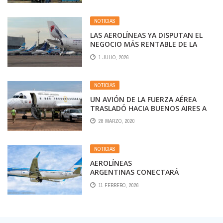
PRESERVADOS O ESPERANDO
TURNO DE MANTENIMIENTO
NOTICIAS
LAS AEROLÍNEAS YA DISPUTAN EL
NEGOCIO MÁS RENTABLE DE LA
PRÓXIMA TEMPORADA
1 JULIO, 2026
NOTICIAS
UN AVIÓN DE LA FUERZA AÉREA
TRASLADÓ HACIA BUENOS AIRES A
LOS TURISTAS VARADOS EN
28 MARZO, 2020
IGUAZÚ
NOTICIAS
AEROLÍNEAS
ARGENTINAS CONECTARÁ
TUCUMÁN CON MIAMI POR EL
11 FEBRERO, 2026
MUNDIAL 2026