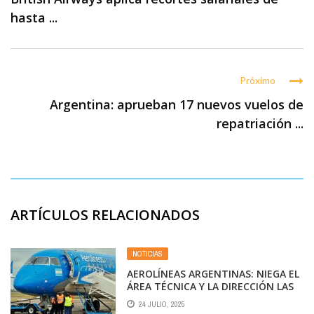
hasta ...
Próximo
Argentina: aprueban 17 nuevos vuelos de
repatriación ...
ARTÍCULOS RELACIONADOS
NOTICIAS
AEROLÍNEAS ARGENTINAS: NIEGA EL
ÁREA TÉCNICA Y LA DIRECCIÓN LAS
AFIRMACIONES DE APLA RESPECTO A
24 JULIO, 2025
QUE LA EMPRESA TIENE 20 AVIONES