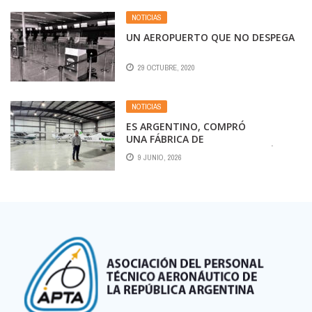
NOTICIAS
UN AEROPUERTO QUE NO DESPEGA
29 OCTUBRE, 2020
NOTICIAS
ES ARGENTINO, COMPRÓ
UNA FÁBRICA DE
AVIONES ABANDONADA Y ESTÁ
9 JUNIO, 2026
PRODUCIENDO ALGO INÉDITO