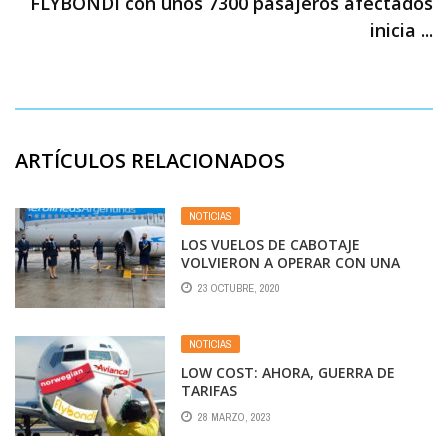
FLYBONDI con unos 7300 pasajeros afectados
inicia ...
ARTÍCULOS RELACIONADOS
NOTICIAS
LOS VUELOS DE CABOTAJE
VOLVIERON A OPERAR CON UNA
OCUPACIÓN PROMEDIO DEL 70 POR
23 OCTUBRE, 2020
CIENTO
NOTICIAS
LOW COST: AHORA, GUERRA DE
TARIFAS
28 MARZO, 2023