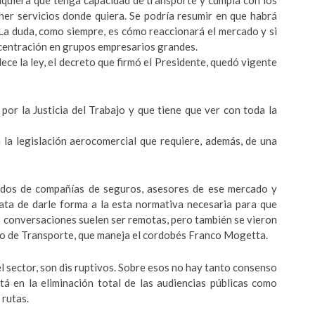
alquiera que tenga capacidad de transporte y cumpla con los
ner servicios donde quiera. Se podría resumir en que habrá
. La duda, como siempre, es cómo reaccionará el mercado y si
centración en grupos empresarios grandes.
ce la ley, el decreto que firmó el Presidente, quedó vigente
 por la Justicia del Trabajo y que tiene que ver con toda la
la legislación aerocomercial que requiere, además, de una
dos de compañías de seguros, asesores de ese mercado y
ata de darle forma a la esta normativa necesaria para que
s conversaciones suelen ser remotas, pero también se vieron
erio de Transporte, que maneja el cordobés Franco Mogetta.
 sector, son dis ruptivos. Sobre esos no hay tanto consenso
tá en la eliminación total de las audiencias públicas como
 rutas.