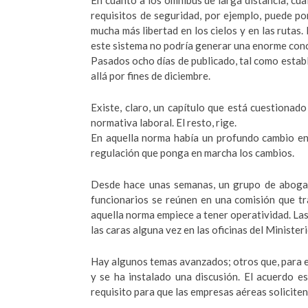
En cuanto a los ómnibus de larga distancia, cu
requisitos de seguridad, por ejemplo, puede po
mucha más libertad en los cielos y en las rutas
este sistema no podría generar una enorme con
Pasados ocho días de publicado, tal como estable
allá por fines de diciembre.
Existe, claro, un capítulo que está cuestionado
normativa laboral. El resto, rige.
En aquella norma había un profundo cambio en 
regulación que ponga en marcha los cambios.
Desde hace unas semanas, un grupo de aboga
funcionarios se reúnen en una comisión que tr
aquella norma empiece a tener operatividad. La
las caras alguna vez en las oficinas del Minist
Hay algunos temas avanzados; otros que, para el
y se ha instalado una discusión. El acuerdo es
requisito para que las empresas aéreas soliciten