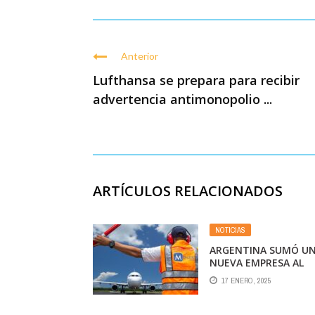
Anterior
Lufthansa se prepara para recibir
advertencia antimonopolio ...
ARTÍCULOS RELACIONADOS
NOTICIAS
ARGENTINA SUMÓ U
NUEVA EMPRESA AL
SERVICIO DE RAMPAS
17 ENERO, 2025
LOS AEROPUERTOS