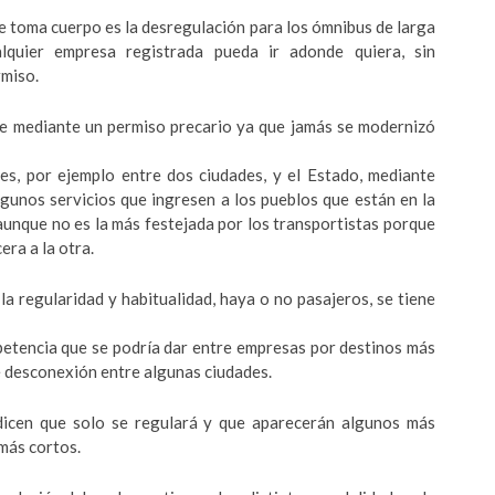
ue toma cuerpo es la desregulación para los ómnibus de larga
lquier empresa registrada pueda ir adonde quiera, sin
rmiso.
ace mediante un permiso precario ya que jamás se modernizó
les, por ejemplo entre dos ciudades, y el Estado, mediante
gunos servicios que ingresen a los pueblos que están en la
aunque no es la más festejada por los transportistas porque
ra a la otra.
a regularidad y habitualidad, haya o no pasajeros, se tiene
mpetencia que se podría dar entre empresas por destinos más
e desconexión entre algunas ciudades.
dicen que solo se regulará y que aparecerán algunos más
más cortos.