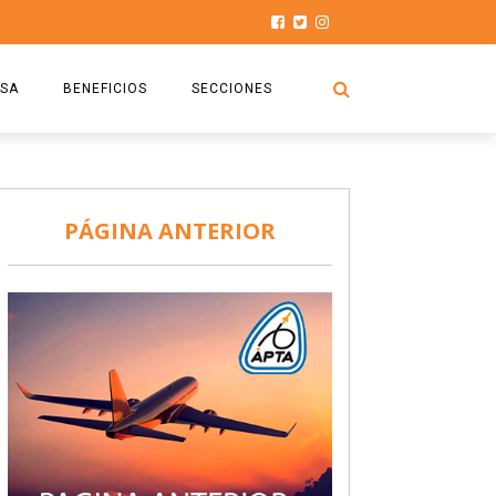
SA
BENEFICIOS
SECCIONES
O.S.P.T.A
NOTICIAS
COMISIÓN
HISTORIAS DE LUCHA
PÁGINA ANTERIOR
027
CAPACITACIÓN
PRENSA
DOCUMENTOS
SEGURIDAD AÉREA
SEGURO DE SEPELIOS
TURISMO Y RECREACIÓN
VIDEOS