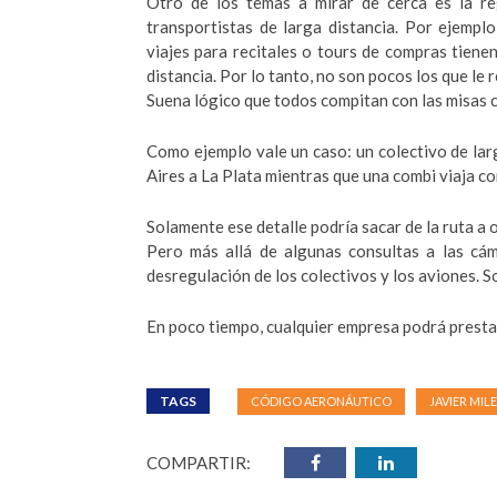
Otro de los temas a mirar de cerca es la reg
transportistas de larga distancia. Por ejemplo
viajes para recitales o tours de compras tien
distancia. Por lo tanto, no son pocos los que le 
Suena lógico que todos compitan con las misas 
Como ejemplo vale un caso: un colectivo de lar
Aires a La Plata mientras que una combi viaja co
Solamente ese detalle podría sacar de la ruta a 
Pero más allá de algunas consultas a las cám
desregulación de los colectivos y los aviones. Sol
En poco tiempo, cualquier empresa podrá prestar
TAGS
CÓDIGO AERONÁUTICO
JAVIER MILE
COMPARTIR: