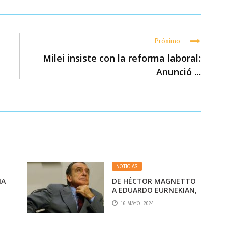
Próximo
Milei insiste con la reforma laboral:
Anunció ...
NOTICIAS
NA
DE HÉCTOR MAGNETTO
A EDUARDO EURNEKIAN,
 EN
¿QUIÉN GOBIERNA
16 MAYO, 2024
REALMENTE?