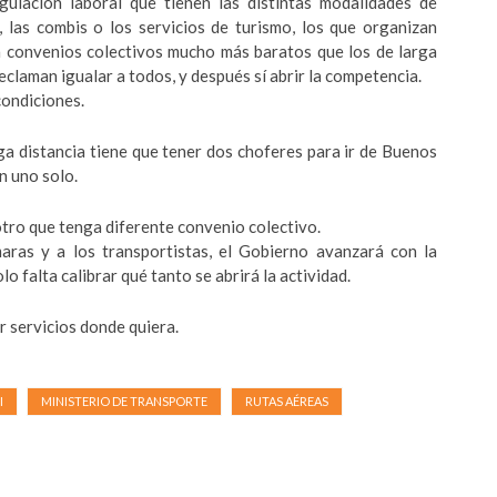
ulación laboral que tienen las distintas modalidades de
, las combis o los servicios de turismo, los que organizan
en convenios colectivos mucho más baratos que los de larga
reclaman igualar a todos, y después sí abrir la competencia.
condiciones.
ga distancia tiene que tener dos choferes para ir de Buenos
n uno solo.
otro que tenga diferente convenio colectivo.
aras y a los transportistas, el Gobierno avanzará con la
o falta calibrar qué tanto se abrirá la actividad.
 servicios donde quiera.
I
MINISTERIO DE TRANSPORTE
RUTAS AÉREAS