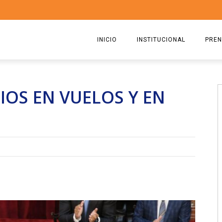
INICIO
INSTITUCIONAL
PREN
QUIENES SOMOS
2026
OS EN VUELOS Y EN
ESTATUTO
2025
COMISIÓN DIRECTIVA 2023-2
2024
RICARDO CIRIELLI
2023
2022
2021
2020
2019