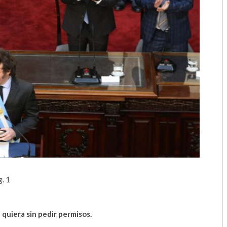
2018
2017
2016
2015
2014
2013
2012
2011
. 1
2010
2009
uiera sin pedir permisos.