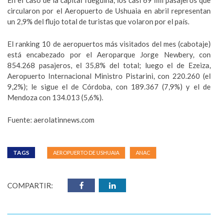
En el caso de la capital fueguina, los casi 69 mil pasajeros que
circularon por el Aeropuerto de Ushuaia en abril representan
un 2,9% del flujo total de turistas que volaron por el país.
El ranking 10 de aeropuertos más visitados del mes (cabotaje)
está encabezado por el Aeroparque Jorge Newbery, con
854.268 pasajeros, el 35,8% del total; luego el de Ezeiza,
Aeropuerto Internacional Ministro Pistarini, con 220.260 (el
9,2%); le sigue el de Córdoba, con 189.367 (7,9%) y el de
Mendoza con 134.013 (5,6%).
Fuente: aerolatinnews.com
TAGS
AEROPUERTO DE USHUAIA
ANAC
COMPARTIR: