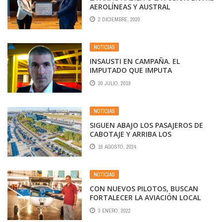
AEROLÍNEAS Y AUSTRAL
2 DICIEMBRE, 2020
NOTICIAS
INSAUSTI EN CAMPAÑA. EL
IMPUTADO QUE IMPUTA
DESESPERADO PERO NO ALERTA
30 JULIO, 2019
SOBRE BRANDONI, CUASI
DISRUPTIVO
NOTICIAS
SIGUEN ABAJO LOS PASAJEROS DE
CABOTAJE Y ARRIBA LOS
INTERNACIONALES
16 AGOSTO, 2024
NOTICIAS
CON NUEVOS PILOTOS, BUSCAN
FORTALECER LA AVIACIÓN LOCAL
3 ENERO, 2022