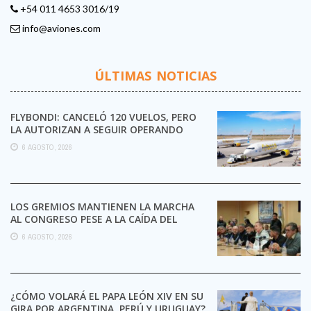
+54 011 4653 3016/19
info@aviones.com
ÚLTIMAS NOTICIAS
FLYBONDI: CANCELÓ 120 VUELOS, PERO
LA AUTORIZAN A SEGUIR OPERANDO
6 AGOSTO, 2026
LOS GREMIOS MANTIENEN LA MARCHA
AL CONGRESO PESE A LA CAÍDA DEL
CAPÍTULO DE LA ...
6 AGOSTO, 2026
¿CÓMO VOLARÁ EL PAPA LEÓN XIV EN SU
GIRA POR ARGENTINA, PERÚ Y URUGUAY?