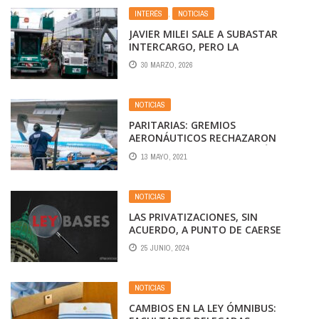
INTERÉS
,
NOTICIAS
JAVIER MILEI SALE A SUBASTAR
INTERCARGO, PERO LA
DESREGULACIÓN DE FEDERICO
30 MARZO, 2026
STURZENEGGER LE BAJÓ EL PRECIO
NOTICIAS
PARITARIAS: GREMIOS
AERONÁUTICOS RECHAZARON
OFERTA SALARIAL DE AEROLÍNEAS
13 MAYO, 2021
ARGENTINAS
NOTICIAS
LAS PRIVATIZACIONES, SIN
ACUERDO, A PUNTO DE CAERSE
25 JUNIO, 2024
NOTICIAS
CAMBIOS EN LA LEY ÓMNIBUS: