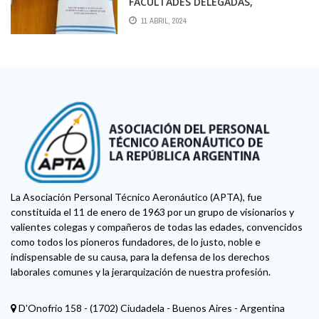
FACULTADES DELEGADAS,
PRIVATIZACIONES Y REFORMA
11 ABRIL, 2024
LABORAL
La Asociación Personal Técnico Aeronáutico (APTA), fue
constituida el 11 de enero de 1963 por un grupo de visionarios y
valientes colegas y compañeros de todas las edades, convencidos
como todos los pioneros fundadores, de lo justo, noble e
indispensable de su causa, para la defensa de los derechos
laborales comunes y la jerarquización de nuestra profesión.
D'Onofrio 158 - (1702) Ciudadela - Buenos Aires - Argentina