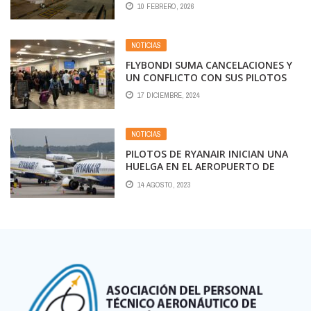
CANCELACIONES AFECTANDO A
10 FEBRERO, 2026
UNOS 9.100 PASAJEROS.
NOTICIAS
FLYBONDI SUMA CANCELACIONES Y
UN CONFLICTO CON SUS PILOTOS
POR VOLAR CON ESPAÑOLES,
17 DICIEMBRE, 2024
BRASILEÑOS Y PORTUGUESES
NOTICIAS
PILOTOS DE RYANAIR INICIAN UNA
HUELGA EN EL AEROPUERTO DE
CHARLEROI (BRUSELAS)
14 AGOSTO, 2023