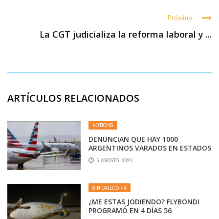
Próximo
La CGT judicializa la reforma laboral y ...
ARTÍCULOS RELACIONADOS
NOTICIAS
DENUNCIAN QUE HAY 1000
ARGENTINOS VARADOS EN ESTADOS
UNIDOS POR CANCELACIONES DE
5 AGOSTO, 2024
VUELOS DE AMERICAN AIRLINES
SIN CATEGORÍA
¿ME ESTAS JODIENDO? FLYBONDI
PROGRAMÓ EN 4 DÍAS 56