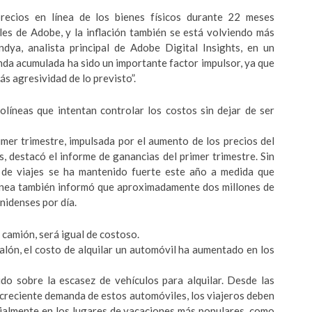
recios en línea de los bienes físicos durante 22 meses
ales de Adobe, y la inflación también se está volviendo más
ndya, analista principal de Adobe Digital Insights, en un
da acumulada ha sido un importante factor impulsor, ya que
ás agresividad de lo previsto”.
olíneas que intentan controlar los costos sin dejar de ser
imer trimestre, impulsada por el aumento de los precios del
, destacó el informe de ganancias del primer trimestre. Sin
de viajes se ha mantenido fuerte este año a medida que
línea también informó que aproximadamente dos millones de
idenses por día.
 camión, será igual de costoso.
alón, el costo de alquilar un automóvil ha aumentado en los
do sobre la escasez de vehículos para alquilar. Desde las
a creciente demanda de estos automóviles, los viajeros deben
cialmente en los lugares de vacaciones más populares, como