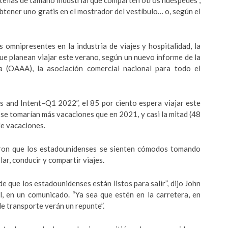
tellas de tamaño industrial que comparten otros huéspedes”,
 obtener uno gratis en el mostrador del vestíbulo… o, según el
 omnipresentes en la industria de viajes y hospitalidad, la
ue planean viajar este verano, según un nuevo informe de la
a (OAAA), la asociación comercial nacional para todo el
s and Intent–Q1 2022”, el 85 por ciento espera viajar este
se tomarían más vacaciones que en 2021, y casi la mitad (48
e vacaciones.
aron que los estadounidenses se sienten cómodos tomando
ar, conducir y compartir viajes.
e que los estadounidenses están listos para salir”, dijo John
l, en un comunicado. “Ya sea que estén en la carretera, en
e transporte verán un repunte”.