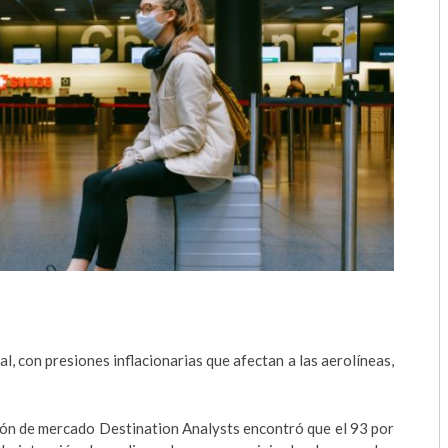
2018
2017
2016
2015
2014
2013
2012
2011
l, con presiones inflacionarias que afectan a las aerolíneas,
2010
2009
ción de mercado Destination Analysts encontró que el 93 por