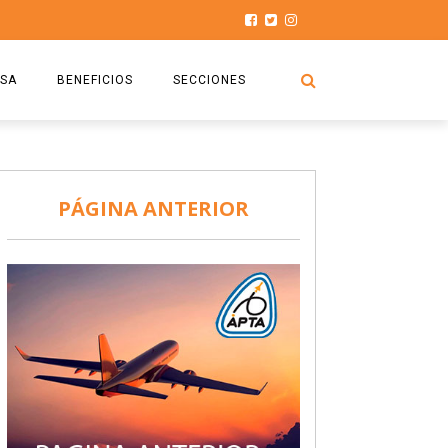
SA
BENEFICIOS
SECCIONES
O.S.P.T.A
NOTICIAS
COMISIÓN
HISTORIAS DE LUCHA
PÁGINA ANTERIOR
027
CAPACITACIÓN
PRENSA
DOCUMENTOS
SEGURIDAD AÉREA
SEGURO DE SEPELIOS
TURISMO Y RECREACIÓN
VIDEOS