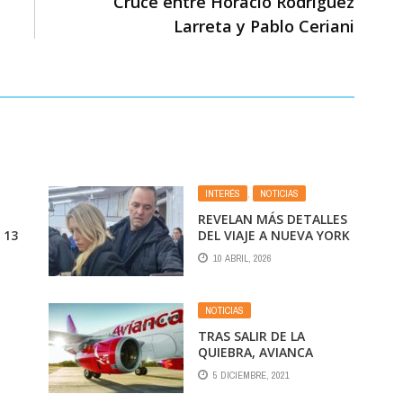
Cruce entre Horacio Rodríguez
Larreta y Pablo Ceriani
INTERÉS
,
NOTICIAS
REVELAN MÁS DETALLES
 13
DEL VIAJE A NUEVA YORK
DE ADORNI CON SU
10 ABRIL, 2026
ESPOSA: VOLVIERON EN
PRIMERA CLASE Y
PAGARON US$ 5154 POR
NOTICIAS
EL TICKET DE ELLA
TRAS SALIR DE LA
QUIEBRA, AVIANCA
CAMBIA LA FORMA DE
5 DICIEMBRE, 2021
COMPRAR PASAJES: ASÍ
SERÁN LAS NUEVAS