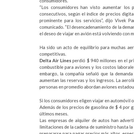
consumidores.
“Los consumidores han visto aumentar los p
consecutivos, según el índice de precios digit
prominente para los servicios”, dijo Vivek Pa
comunicado. “El desencadenamiento de la deman
el deseo de viajar en avión está volviendo con m
Ha sido un acto de equilibrio para muchas aer
competitivas.
Delta Air Lines
perdió $ 940 millones en el pr
combustible para aviones y los costos laborales
embargo, la compañía señaló que la demanda 
aumentan las reservas y los ingresos. La aero
personas en promedio abordan aviones estadoun
Si los consumidores eligen viajar en automóvil o
Además de los precios de gasolina de $ 4 por g
últimos meses.
Las empresas de alquiler de autos han adverti
limitaciones de la cadena de suministro hasta l
prepararse para pagar precios más altos, espe