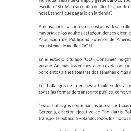
individualizadas de champú y gel de baño con bo
escribió. “Si olvida su cepillo de dientes, puede
hotel, tendrá que pagarlo en la tienda”.
Aún así, incluso con estos costosos desarrollos
mayoría de los adultos estadounidenses dicen q
Asociación de Publicidad Exterior de Améric
ecosistema de medios OOH.
En el estudio, titulado “OOH Consumer Insight
verano. Además, los encuestados revelaron que 
por ciento) planea tomarse dos semanas o más d
Los hallazgos de la encuesta también destac
todas las formas de transporte público, como vol
“Estos hallazgos confirman las buenas noticias d
Gerzema, director ejecutivo de The Harris Pol
transporte público o volando, todos los modos d