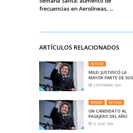
Semana Santa: aumento de
frecuencias en Aerolíneas, ...
ARTÍCULOS RELACIONADOS
NOTICIAS
MILEI JUSTIFICÓ LA
MAYOR PARTE DE SUS
VIAJES AL EXTERIOR
4 SEPTIEMBRE, 2024
COMO «OFICIALES»
INTERÉS
,
NOTICIAS
UN CANDIDATO AL
PASAJERO DEL AÑO
12 JULIO, 2024