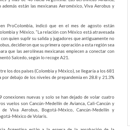
ro además están las mexicanas Aeroméxico, Viva Aerobus y
o en ProColombia, indicó que en el mes de agosto están
olombia y México. “La relación con México está atravesada
y con quien suplir su salida y jugadores que antiguamente no
obus, decidieron que su primera operación a esta región sea
para que las aerolíneas mexicanas empiecen a conectar con
omentó Salcedo, según lo recoge A21.
re los dos países (Colombia y México), se llegaría a los 681
ía por debajo de los niveles de prepandemia en 28.8 y 21.3%
 9 conexiones nuevas y solo se han dejado de volar cuatro
evos vuelos son Cancún-Medellín de Avianca, Cali-Cancún y
 de Viva Aerobus, Bogotá-México, Cancún-Medellín y
gotá-México de Volaris.
cia Argentina están a la espera de la aprobación de la