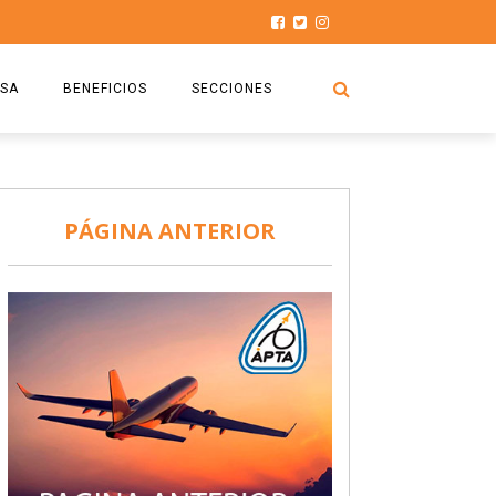
SA
BENEFICIOS
SECCIONES
O.S.P.T.A
NOTICIAS
COMISIÓN
HISTORIAS DE LUCHA
PÁGINA ANTERIOR
027
CAPACITACIÓN
PRENSA
DOCUMENTOS
SEGURIDAD AÉREA
SEGURO DE SEPELIOS
TURISMO Y RECREACIÓN
VIDEOS