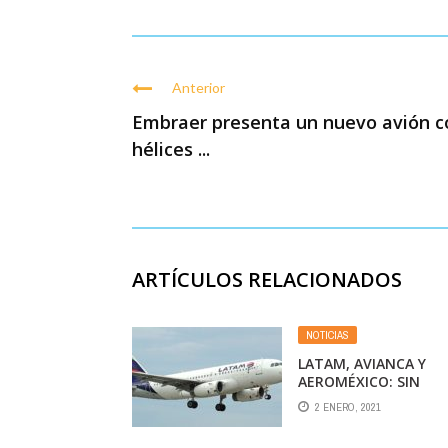
Anterior
Embraer presenta un nuevo avión c
hélices ...
ARTÍCULOS RELACIONADOS
NOTICIAS
LATAM, AVIANCA Y
AEROMÉXICO: SIN
RESCATE PÚBLICO
2 ENERO, 2021
SOBREVIVIR ES DIFÍCIL