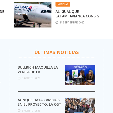
NOTICIAS
 DE
AL IGUAL QUE
LATAM, AVIANCA CONSIG
UE MILLONARIO
24 SEPTIEMBRE, 2020
RESPALDO PARA
REESTRUCTURAR SU
DEUDA
ÚLTIMAS NOTICIAS
BULLRICH MAQUILLA LA
VENTA DE LA
ARGENTINA
5 AGOSTO, 2026
r
AUNQUE HAYA CAMBIOS
EN EL PROYECTO, LA CGT
MARCHA AL CONGRESO
5 AGOSTO, 2026