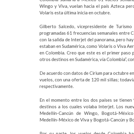
Wingo y Viva, vuelan hacia el país Azteca pe
Volaris esta última inicia en octubre.
Gilberto Salcedo, vicepresidente de Turism
programadas 61 frecuencias semanales entre C
con la salida de Interjet del panorama, pero ha
estaban en Sudamérica, como Volaris o Viva Aer
en Colombia. Creo que este es el primer paso 
otros destinos en Sudamérica, vía Colombia”, c
De acuerdo con datos de Cirium para octubre ent
vuelos, con una oferta de 120 mil sillas; todav
respectivamente.
En el momento entre los dos países se tienen
destinos a los cuales volaba Interjet. Los nu
Medellín-Cancún de Wingo, Bogotá-México
Medellín-México de Viva y Bogotá-Cancún y Bo
Por su parte, los vuelos desde Colombia ha