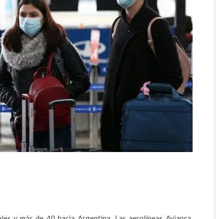
2018
2017
2016
2015
2014
2013
2012
2011
2010
2009
es y más de 40 hacia Argentina. Las aerolíneas Avianca,