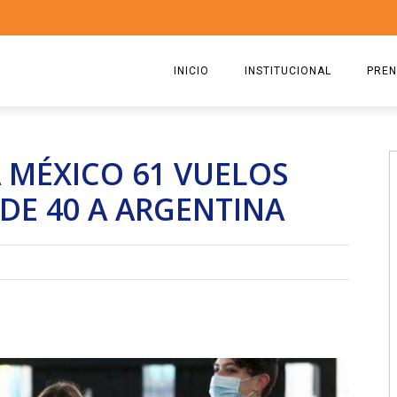
INICIO
INSTITUCIONAL
PREN
QUIENES SOMOS
2026
 MÉXICO 61 VUELOS
ESTATUTO
2025
DE 40 A ARGENTINA
COMISIÓN DIRECTIVA 2023-2
2024
RICARDO CIRIELLI
2023
2022
2021
2020
2019