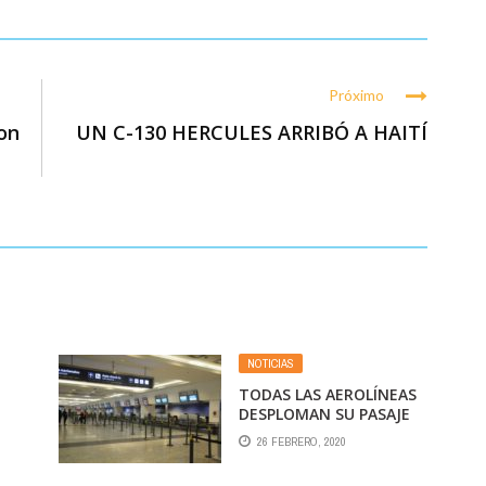
Próximo
on
UN C-130 HERCULES ARRIBÓ A HAITÍ
NOTICIAS
TODAS LAS AEROLÍNEAS
DESPLOMAN SU PASAJE
ARGENTINO, SOBRE
26 FEBRERO, 2020
TODO LATAM