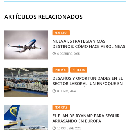
ARTÍCULOS RELACIONADOS
NOTICIAS
NUEVA ESTRATEGIA Y MÁS
DESTINOS: CÓMO HACE AEROLÍNEAS
PARA LLEGAR A CIUDADES MÁS
6 OCTUBRE, 2025
CHICAS
INTERÉS
,
NOTICIAS
DESAFÍOS Y OPORTUNIDADES EN EL
SECTOR LABORAL: UN ENFOQUE EN
LA PRIVATIZACIÓN Y LA LUCHA
6 JUNIO, 2024
SINDICAL
NOTICIAS
EL PLAN DE RYANAIR PARA SEGUIR
ARRASANDO EN EUROPA
10 OCTUBRE, 2023