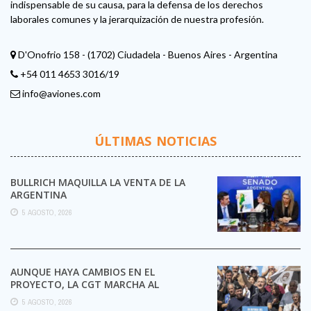
indispensable de su causa, para la defensa de los derechos
laborales comunes y la jerarquización de nuestra profesión.
D'Onofrio 158 - (1702) Ciudadela - Buenos Aires - Argentina
+54 011 4653 3016/19
info@aviones.com
ÚLTIMAS NOTICIAS
BULLRICH MAQUILLA LA VENTA DE LA
ARGENTINA
5 AGOSTO, 2026
AUNQUE HAYA CAMBIOS EN EL
PROYECTO, LA CGT MARCHA AL
CONGRESO CONTRA LA LEY DE ...
5 AGOSTO, 2026