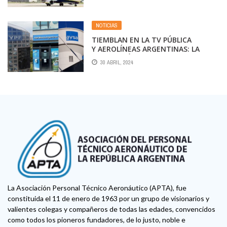
NOTICIAS
TIEMBLAN EN LA TV PÚBLICA
Y AEROLÍNEAS ARGENTINAS: LA
APROBACIÓN DE LA LEY DE BASES
30 ABRIL, 2024
IMPLICARÁ LA PRIVATIZACIÓN
TOTAL
La Asociación Personal Técnico Aeronáutico (APTA), fue
constituida el 11 de enero de 1963 por un grupo de visionarios y
valientes colegas y compañeros de todas las edades, convencidos
como todos los pioneros fundadores, de lo justo, noble e