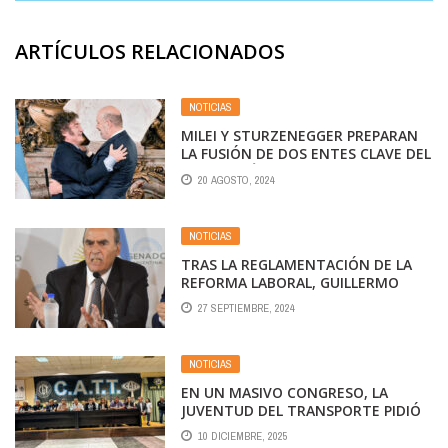
ARTÍCULOS RELACIONADOS
NOTICIAS
MILEI Y STURZENEGGER PREPARAN
LA FUSIÓN DE DOS ENTES CLAVE DEL
SECTOR AÉREO
20 AGOSTO, 2024
NOTICIAS
TRAS LA REGLAMENTACIÓN DE LA
REFORMA LABORAL, GUILLERMO
FRANCOS RECIBE EL LUNES A LA
27 SEPTIEMBRE, 2024
CÚPULA DE LA CGT: BUSCA PONER
PAÑOS FRÍOS FRÍOS
NOTICIAS
EN UN MASIVO CONGRESO, LA
JUVENTUD DEL TRANSPORTE PIDIÓ
MÁS PARTICIPACIÓN POLÍTICA DE
10 DICIEMBRE, 2025
LOS TRABAJADORES Y RECHAZÓ LA