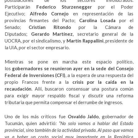
postulaciones de los sectores involucrados.
Participarán
Federico Sturzenegger
por el Poder
Ejecutivo;
Alfredo Cornejo
en representación de las
provincias firmantes del Pacto;
Carolina Losada
por el
Senado;
Cristian Ritondo
por la Cámara de
Diputados;
Gerardo Martínez
, secretario general de la
UOCRA, por el sindicalismo, y
Martín Rappallini
, presidente de
la UIA, por el sector empresario.
Mientras se pone en marcha este espacio político,
los
gobernadores se reunieron ayer en la sede del Consejo
Federal de Inversiones (CFI)
, a la espera de una respuesta del
propio Francos frente a la
crisis por la caída en la
recaudación
. Allí, buscaron consensuar una postura común
para exigir mayor respaldo fiscal y discutir una reforma
tributaria que permita compensar el derrumbe de ingresos.
Uno de los más críticos fue
Osvaldo Jaldo
, gobernador de
Tucumán, quien advirtió:
“No solo vamos a hablar del Estado
provincial, sino también de la actividad privada. Al paso que vamos
va a haber un costo social muy importante en la República