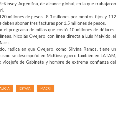
McKinsey Argentina, de alcance global, en la que trabajaron
ri.
20 millones de pesos -8.3 millones por montos fijos y 112
le deben abonar tres facturas por 1.5 millones de pesos.
ar el programa de millas que costó 10 millones de dólares-
neas, Nicolás Ovejero, con línea directa a Luis Malvido, el
acri.
do, radica en que Ovejero, como Silvina Ramos, tiene un
él mismo se desempeñó en McKinsey, pero también en LATAM,
ex vicejefe de Gabinete y hombre de extrema confianza del
LICIA
ESTAFA
MACRI