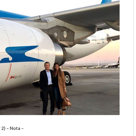
2018
2017
2016
2015
2014
2013
2012
2011
2010
2009
 2) – Nota –