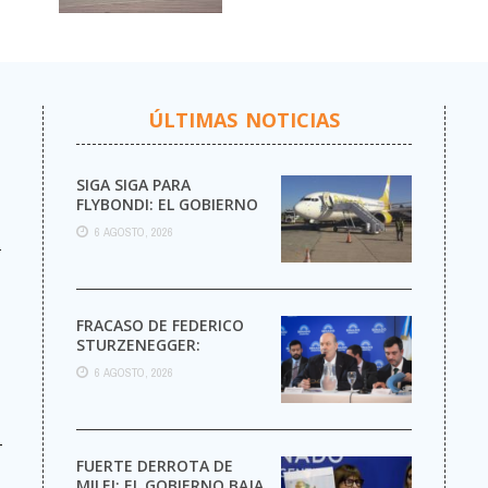
TUCUMÁN
ÚLTIMAS NOTICIAS
SIGA SIGA PARA
FLYBONDI: EL GOBIERNO
AUTORIZÓ LA VENTA DE
6 AGOSTO, 2026
MÁS PASAJES
r
FRACASO DE FEDERICO
STURZENEGGER:
6 AGOSTO, 2026
-
FUERTE DERROTA DE
MILEI: EL GOBIERNO BAJA