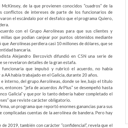
l McKinsey, de la que provienen conocidos “cuadros” de la
s conflictos de intereses de parte de los funcionarios de
ivaron el escándalo por el desfalco que el programa Quiero,
dera.
cuerdo con el Grupo Aerolíneas para que sus clientes y
as millas que podían canjear por puntos obtenidos mediante
ó que Aerolíneas perdiera casi 10 millones de dólares, que se
entidad bancaria.
odista Alejandro Bercovich difundió en C5N una serie de
e se revelaron detalles de la gran estafa.
 funcionaria que impulsó y rubricó el acuerdo, no había
a AA había trabajado en el Galicia, durante 20 años.
 interno, del grupo Aerolíneas, donde se lee, bajo el título
mos, entonces “jefa de acuerdos ArPlus” se desempeñó hasta
co Galicia” y que por lo tanto debería haber completado el
eses” que reviste carácter obligatorio.
u firma, un programa que reportó enormes ganancias para sus
e complicadas cuentas de la aerolínea de bandera. Pero hay
de 2019, también con carácter “confidencial”, revela que el