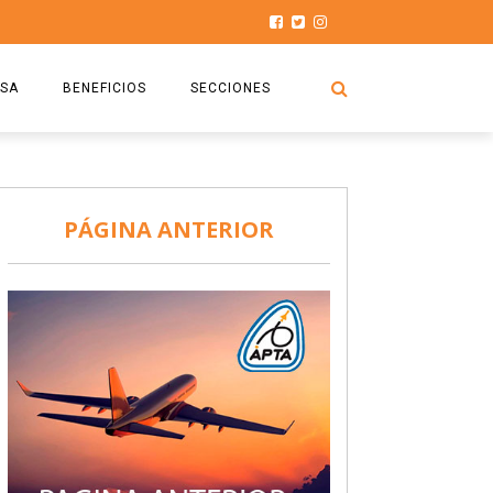
SA
BENEFICIOS
SECCIONES
O.S.P.T.A
NOTICIAS
COMISIÓN
HISTORIAS DE LUCHA
PÁGINA ANTERIOR
027
CAPACITACIÓN
PRENSA
DOCUMENTOS
SEGURIDAD AÉREA
SEGURO DE SEPELIOS
TURISMO Y RECREACIÓN
VIDEOS