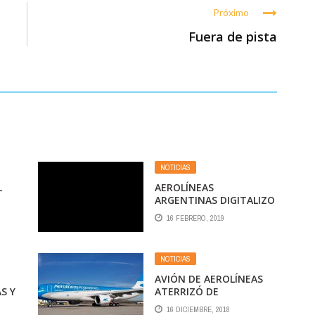
Próximo
Fuera de pista
NOTICIAS
L
AEROLÍNEAS
ARGENTINAS DIGITALIZO
AS
Y GANA EFICIENCIA EN EL
16 FEBRERO, 2019
QUE
MANTENIMIENTO DE
SUS AERONAVES
NOTICIAS
AVIÓN DE AEROLÍNEAS
S Y
ATERRIZÓ DE
EMERGENCIA EN
16 DICIEMBRE, 2018