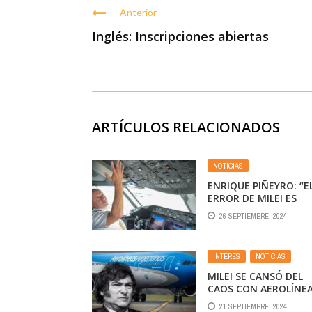
Anterior
Inglés: Inscripciones abiertas
ARTÍCULOS RELACIONADOS
NOTICIAS
ENRIQUE PIÑEYRO: “E
ERROR DE MILEI ES
CREER QUE AEROLÍNE
26 SEPTIEMBRE, 2024
ARGENTINAS TIENE 
SER RENTABLE”
INTERÉS
,
NOTICIAS
MILEI SE CANSÓ DEL
CAOS CON AEROLÍNEA
BUSCA ACELERAR SU
21 SEPTIEMBRE, 2024