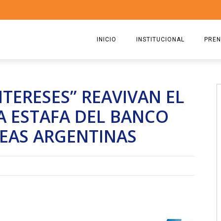
INICIO
INSTITUCIONAL
PREN
QUIENES SOMOS
2026
NTERESES” REAVIVAN EL
ESTATUTO
2025
A ESTAFA DEL BANCO
COMISIÓN DIRECTIVA 2023-2
2024
NEAS ARGENTINAS
RICARDO CIRIELLI
2023
2022
2021
2020
2019