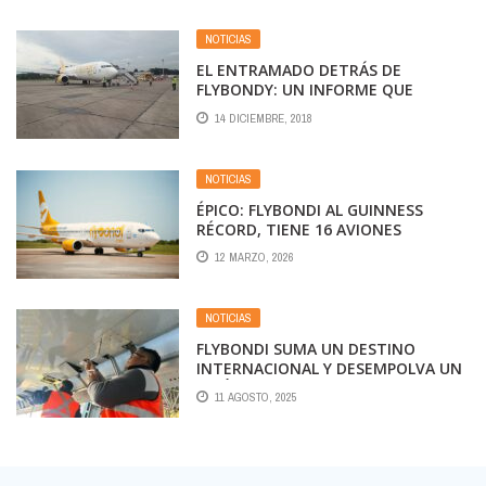
NOTICIAS
EL ENTRAMADO DETRÁS DE
FLYBONDY: UN INFORME QUE
MUESTRA LA ENTREGA DE
14 DICIEMBRE, 2018
SOBERANÍA NACIONAL
NOTICIAS
ÉPICO: FLYBONDI AL GUINNESS
RÉCORD, TIENE 16 AVIONES
PARADOS DE UNA FLOTA DE 23.
12 MARZO, 2026
NOTICIAS
FLYBONDI SUMA UN DESTINO
INTERNACIONAL Y DESEMPOLVA UN
AVIÓN COMO PARTE DE UN NUEVO
11 AGOSTO, 2025
TIEMPO OPERATIVO