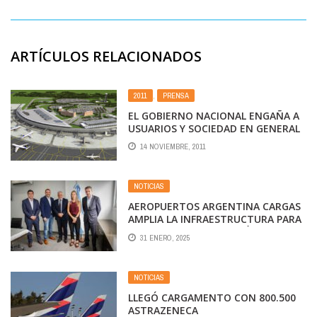
ARTÍCULOS RELACIONADOS
2011
,
PRENSA
EL GOBIERNO NACIONAL ENGAÑA A
USUARIOS Y SOCIEDAD EN GENERAL
14 NOVIEMBRE, 2011
NOTICIAS
AEROPUERTOS ARGENTINA CARGAS
AMPLIA LA INFRAESTRUCTURA PARA
COURIER DE IMPORTACIÓN CON
31 ENERO, 2025
UNA INVERSIÓN APROXIMADA DE 6
MILLONES DE DÓLARES
NOTICIAS
LLEGÓ CARGAMENTO CON 800.500
ASTRAZENECA