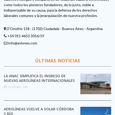
como todos los pioneros fundadores, de lo justo, noble e
indispensable de su causa, para la defensa de los derechos
laborales comunes y la jerarquización de nuestra profesión.
D'Onofrio 158 - (1702) Ciudadela - Buenos Aires - Argentina
+54 011 4653 3016/19
info@aviones.com
ÚLTIMAS NOTICIAS
LA ANAC SIMPLIFICA EL INGRESO DE
NUEVAS AEROLÍNEAS INTERNACIONALES
A LA ARGENTINA
10 AGOSTO, 2026
AEROLÍNEAS VUELVE A VOLAR CÓRDOBA
Y RÍO