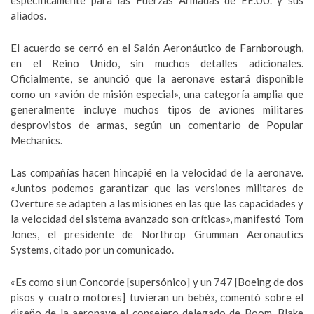
específicamente para las Fuerzas Armadas de EE.UU. y sus
aliados.
El acuerdo se cerró en el Salón Aeronáutico de Farnborough,
en el Reino Unido, sin muchos detalles adicionales.
Oficialmente, se anunció que la aeronave estará disponible
como un «avión de misión especial», una categoría amplia que
generalmente incluye muchos tipos de aviones militares
desprovistos de armas, según un comentario de Popular
Mechanics.
Las compañías hacen hincapié en la velocidad de la aeronave.
«Juntos podemos garantizar que las versiones militares de
Overture se adapten a las misiones en las que las capacidades y
la velocidad del sistema avanzado son críticas», manifestó Tom
Jones, el presidente de Northrop Grumman Aeronautics
Systems, citado por un comunicado.
«Es como si un Concorde [supersónico] y un 747 [Boeing de dos
pisos y cuatro motores] tuvieran un bebé», comentó sobre el
diseño de la aeronave el consejero delegado de Boom, Blake