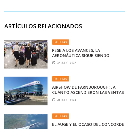
ARTÍCULOS RELACIONADOS
NOTICIAS
PESE A LOS AVANCES, LA
AERONÁUTICA SIGUE SIENDO
PREDOMINANTEMENTE MASCULINA
22 JULIO, 2022
NOTICIAS
AIRSHOW DE FARNBOROUGH: ¿A
CUÁNTO ASCENDIERON LAS VENTAS
DE AVIONES?
29 JULIO, 2024
NOTICIAS
EL AUGE Y EL OCASO DEL CONCORDE