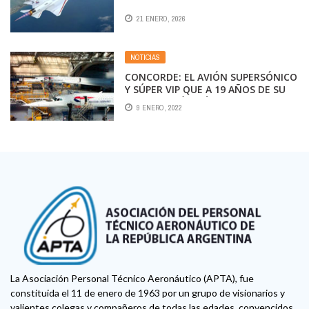
21 ENERO, 2026
NOTICIAS
CONCORDE: EL AVIÓN SUPERSÓNICO
Y SÚPER VIP QUE A 19 AÑOS DE SU
DESAPARICIÓN AÚN NO PUDO SER
9 ENERO, 2022
SUPERADO
La Asociación Personal Técnico Aeronáutico (APTA), fue
constituida el 11 de enero de 1963 por un grupo de visionarios y
valientes colegas y compañeros de todas las edades, convencidos