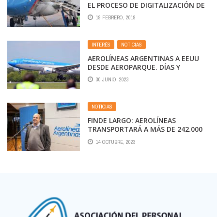
EL PROCESO DE DIGITALIZACIÓN DE
LAS TAREAS DE MANTENIMIENTO
19 FEBRERO, 2019
INTERÉS
,
NOTICIAS
AEROLÍNEAS ARGENTINAS A EEUU
DESDE AEROPARQUE. DÍAS Y
HORARIOS DE LAS 4 FRECUENCIAS
30 JUNIO, 2023
SEMANALES A MIAMI Y LAS 3 A
NUEVA YORK
NOTICIAS
FINDE LARGO: AEROLÍNEAS
TRANSPORTARÁ A MÁS DE 242.000
PASAJEROS
14 OCTUBRE, 2023