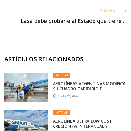
Próximo
Lasa debe probarle al Estado que tiene ...
ARTÍCULOS RELACIONADOS
NOTICIAS
AEROLÍNEAS ARGENTINAS MODIFICA
SU CUADRO TARIFARIO E
INCORPORA CARACTERÍSTICAS “LOW
7 MARZO, 2024
COST”
NOTICIAS
AEROLÍNEA ULTRA LOW COST
CRECIÓ 47% INTERANUAL Y