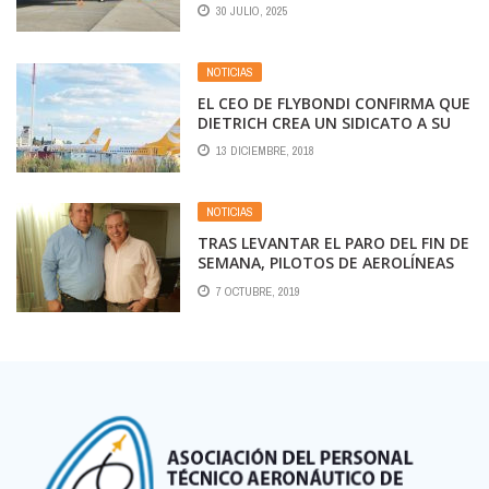
CONSOLIDA SU LIDERAZGO EN LA
30 JULIO, 2025
REGIÓN
NOTICIAS
EL CEO DE FLYBONDI CONFIRMA QUE
DIETRICH CREA UN SIDICATO A SU
MEDIDA. AUDIO REVELADOR
13 DICIEMBRE, 2018
NOTICIAS
TRAS LEVANTAR EL PARO DEL FIN DE
SEMANA, PILOTOS DE AEROLÍNEAS
ARGENTINAS Y AUSTRAL SE
7 OCTUBRE, 2019
REUNIRÁN EN EL MINISTERIO DE
TRABAJO