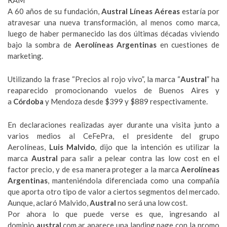
RAM
A 60 años de su fundación,
Austral
Líneas Aéreas
estaría por
atravesar una nueva transformación, al menos como marca,
luego de haber permanecido las dos últimas décadas viviendo
bajo la sombra de
Aerolíneas Argentinas
en cuestiones de
marketing.
Utilizando la frase “Precios al rojo vivo”, la marca “
Austral
” ha
reaparecido promocionando vuelos de Buenos Aires y
a
Córdoba
y Mendoza desde $399 y $889 respectivamente.
En declaraciones realizadas ayer durante una visita junto a
varios medios al CeFePra, el presidente del grupo
Aerolíneas,
Luis Malvido
, dijo que la intención es utilizar la
marca
Austral
para salir a pelear contra las low cost en el
factor precio, y de esa manera proteger a la marca
Aerolíneas
Argentinas
, manteniéndola diferenciada como una compañía
que aporta otro tipo de valor a ciertos segmentos del mercado.
Aunque, aclaró Malvido,
Austral
no será una low cost.
Por ahora lo que puede verse es que, ingresando al
dominio
austral
.com.ar aparece una landing page con la promo