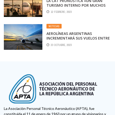
LA CAT PRONOSTICA «UN GRAN
TURISMO INTERNO POR MUCHOS
AÑOS»
12 FEBRERO, 2023
NOTICIAS
AEROLÍNEAS ARGENTINAS
INCREMENTARÁ SUS VUELOS ENTRE
MENDOZA Y SANTIAGO DE CHILE
23 OCTUBRE, 2023
La Asociación Personal Técnico Aeronáutico (APTA), fue
constituida el 11 de enero de 1963 por un grupo de visionarios y