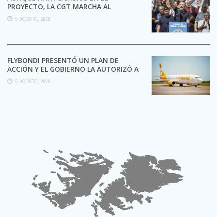
PROYECTO, LA CGT MARCHA AL
CONGRESO CONTRA LA LEY DE ...
5 AGOSTO, 2026
FLYBONDI PRESENTÓ UN PLAN DE
ACCIÓN Y EL GOBIERNO LA AUTORIZÓ A
SEGUIR OPERANDO
5 AGOSTO, 2026