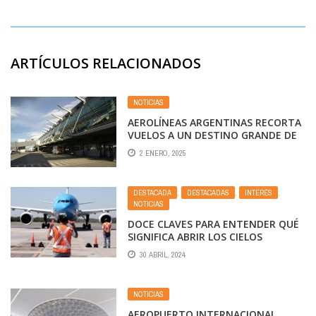
ARTÍCULOS RELACIONADOS
NOTICIAS
AEROLÍNEAS ARGENTINAS RECORTA
VUELOS A UN DESTINO GRANDE DE
LA PATAGONIA, QUE SUMA LOW
2 ENERO, 2025
COST
DESTACADA
,
DESTACADAS
,
INTERÉS
,
NOTICIAS
DOCE CLAVES PARA ENTENDER QUÉ
SIGNIFICA ABRIR LOS CIELOS
ARGENTINOS
30 ABRIL, 2024
NOTICIAS
AEROPUERTO INTERNACIONAL