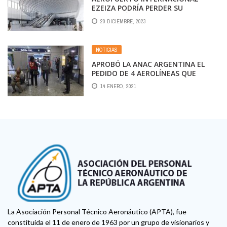
EZEIZA PODRÍA PERDER SU
CATEGORÍA
20 DICIEMBRE, 2023
NOTICIAS
APROBÓ LA ANAC ARGENTINA EL
PEDIDO DE 4 AEROLÍNEAS QUE
SOLICITARON HABILITACIÓN PARA
14 ENERO, 2021
VOLAR CABOTAJE “NO REGULAR”
La Asociación Personal Técnico Aeronáutico (APTA), fue
constituida el 11 de enero de 1963 por un grupo de visionarios y