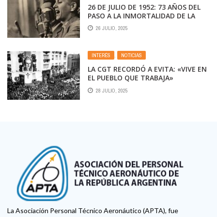
26 DE JULIO DE 1952: 73 AÑOS DEL
PASO A LA INMORTALIDAD DE LA
COMPAÑERA EVA PERÓN
26 JULIO, 2025
INTERÉS
,
NOTICIAS
LA CGT RECORDÓ A EVITA: «VIVE EN
EL PUEBLO QUE TRABAJA»
28 JULIO, 2025
La Asociación Personal Técnico Aeronáutico (APTA), fue