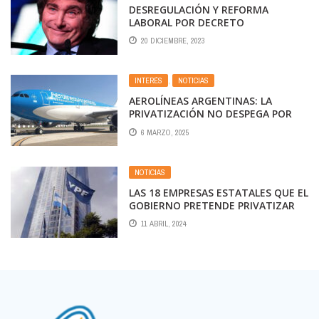
DESREGULACIÓN Y REFORMA
LABORAL POR DECRETO
20 DICIEMBRE, 2023
INTERÉS
,
NOTICIAS
AEROLÍNEAS ARGENTINAS: LA
PRIVATIZACIÓN NO DESPEGA POR
FALTA DE INTERESADOS Y SE
6 MARZO, 2025
APLAZÓ LA RENOVACIÓN DE FLOTA
NOTICIAS
LAS 18 EMPRESAS ESTATALES QUE EL
GOBIERNO PRETENDE PRIVATIZAR
EN LA NUEVA LEY DE BASES
11 ABRIL, 2024