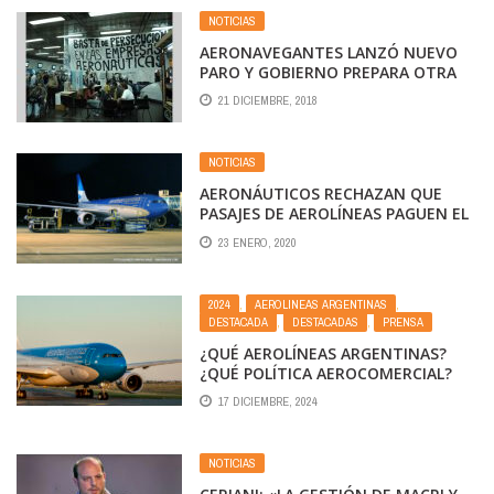
NOTICIAS
AERONAVEGANTES LANZÓ NUEVO
PARO Y GOBIERNO PREPARA OTRA
CONCILIACIÓN
21 DICIEMBRE, 2018
NOTICIAS
AERONÁUTICOS RECHAZAN QUE
PASAJES DE AEROLÍNEAS PAGUEN EL
30 POR CIENTO
23 ENERO, 2020
2024
,
AEROLINEAS ARGENTINAS
,
DESTACADA
,
DESTACADAS
,
PRENSA
¿QUÉ AEROLÍNEAS ARGENTINAS?
¿QUÉ POLÍTICA AEROCOMERCIAL?
17 DICIEMBRE, 2024
NOTICIAS