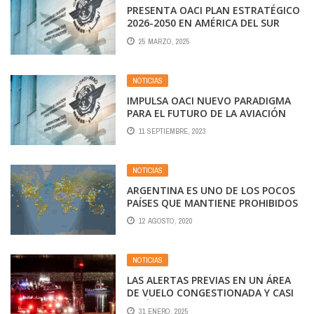
PRESENTA OACI PLAN ESTRATÉGICO
2026-2050 EN AMÉRICA DEL SUR
25 MARZO, 2025
NOTICIAS
IMPULSA OACI NUEVO PARADIGMA
PARA EL FUTURO DE LA AVIACIÓN
11 SEPTIEMBRE, 2023
NOTICIAS
ARGENTINA ES UNO DE LOS POCOS
PAÍSES QUE MANTIENE PROHIBIDOS
LA MAYORÍA DE LOS VUELOS
12 AGOSTO, 2020
LOCALES E INTERNACIONALES
NOTICIAS
LAS ALERTAS PREVIAS EN UN ÁREA
DE VUELO CONGESTIONADA Y CASI
AL LÍMITE
31 ENERO, 2025