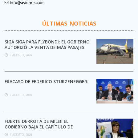
info@aviones.com
ÚLTIMAS NOTICIAS
SIGA SIGA PARA FLYBONDI: EL GOBIERNO
AUTORIZÓ LA VENTA DE MÁS PASAJES
6 AGOSTO, 2026
FRACASO DE FEDERICO STURZENEGGER:
6 AGOSTO, 2026
FUERTE DERROTA DE MILEI: EL
GOBIERNO BAJA EL CAPÍTULO DE
EXTRANJERIZACIÓN DE TIERRAS
6 AGOSTO, 2026