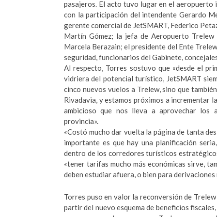
pasajeros. El acto tuvo lugar en el aeropuerto
con la participación del intendente Gerardo M
gerente comercial de JetSMART, Federico Petazz
Martín Gómez; la jefa de Aeropuerto Trelew p
Marcela Berazain; el presidente del Ente Trele
seguridad, funcionarios del Gabinete, concejales
Al respecto, Torres sostuvo que «desde el pri
vidriera del potencial turístico, JetSMART si
cinco nuevos vuelos a Trelew, sino que tambié
Rivadavia, y estamos próximos a incrementar la
ambicioso que nos lleva a aprovechar los a
provincia».
«Costó mucho dar vuelta la página de tanta des
importante es que hay una planificación seria
dentro de los corredores turísticos estratégico
«tener tarifas mucho más económicas sirve, tam
deben estudiar afuera, o bien para derivaciones
Torres puso en valor la reconversión de Trelew 
partir del nuevo esquema de beneficios fiscales