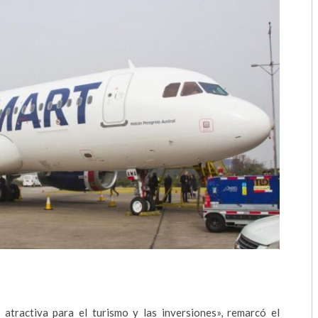
2018
2017
2016
2015
2014
2013
2012
2011
2010
2009
atractiva para el turismo y las inversiones», remarcó el