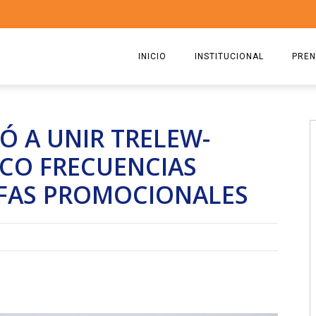
INICIO
INSTITUCIONAL
PREN
QUIENES SOMOS
2026
Ó A UNIR TRELEW-
ESTATUTO
2025
NCO FRECUENCIAS
COMISIÓN DIRECTIVA 2023-2
2024
IFAS PROMOCIONALES
RICARDO CIRIELLI
2023
2022
2021
2020
2019