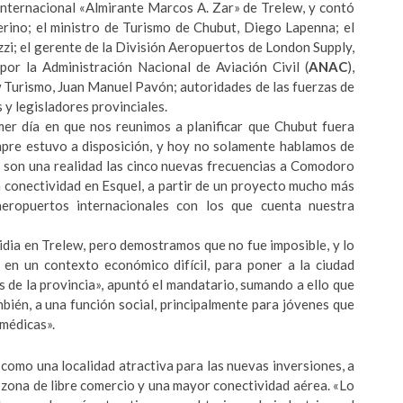
 internacional «Almirante Marcos A. Zar» de Trelew, y contó
erino; el ministro de Turismo de Chubut, Diego Lapenna; el
i; el gerente de la División Aeropuertos de London Supply,
or la Administración Nacional de Aviación Civil (
ANAC
),
w Turismo, Juan Manuel Pavón; autoridades de las fuerzas de
 y legisladores provinciales.
mer día en que nos reunimos a planificar que Chubut fuera
empre estuvo a disposición, y hoy no solamente hablamos de
n son una realidad las cinco nuevas frecuencias a Comodoro
 conectividad en Esquel, a partir de un proyecto mucho más
eropuertos internacionales con los que cuenta nuestra
idia en Trelew, pero demostramos que no fue imposible, y lo
, en un contexto económico difícil, para poner a la ciudad
s de la provincia», apuntó el mandatario, sumando a ello que
bién, a una función social, principalmente para jóvenes que
 médicas».
como una localidad atractiva para las nuevas inversiones, a
, zona de libre comercio y una mayor conectividad aérea. «Lo