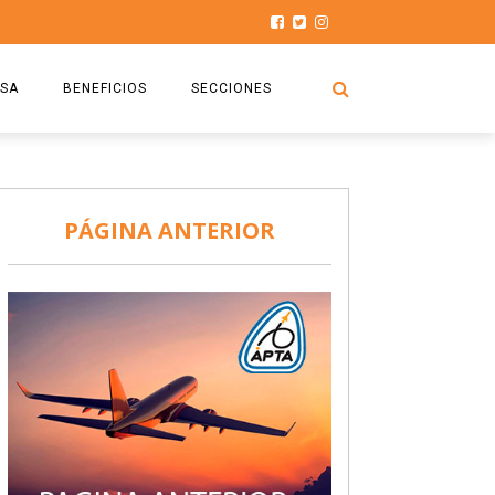
SA
BENEFICIOS
SECCIONES
O.S.P.T.A
NOTICIAS
COMISIÓN
HISTORIAS DE LUCHA
PÁGINA ANTERIOR
027
CAPACITACIÓN
PRENSA
DOCUMENTOS
SEGURIDAD AÉREA
SEGURO DE SEPELIOS
TURISMO Y RECREACIÓN
VIDEOS