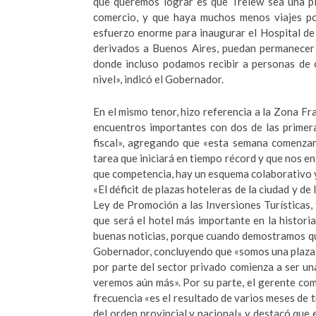
que queremos lograr es que Trelew sea una pla
comercio, y que haya muchos menos viajes po
esfuerzo enorme para inaugurar el Hospital de 
derivados a Buenos Aires, puedan permanecer 
donde incluso podamos recibir a personas de 
nivel», indicó el Gobernador.
En el mismo tenor, hizo referencia a la Zona Fr
encuentros importantes con dos de las primer
fiscal», agregando que «esta semana comenzará
tarea que iniciará en tiempo récord y que nos 
que competencia, hay un esquema colaborativo y
«El déficit de plazas hoteleras de la ciudad y de 
Ley de Promoción a las Inversiones Turísticas, 
que será el hotel más importante en la histor
buenas noticias, porque cuando demostramos que
Gobernador, concluyendo que «somos una plaza at
por parte del sector privado comienza a ser un
veremos aún más». Por su parte, el gerente com
frecuencia «es el resultado de varios meses de
del orden provincial y nacional» y destacó que 