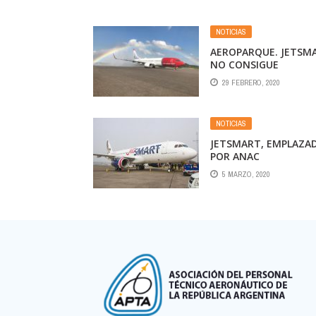
NOTICIAS
AEROPARQUE. JETSM
NO CONSIGUE
AUTORIZACIÓN PARA
29 FEBRERO, 2020
REEMPLAZAR AVIONE
DE NORWEGIAN Y
PODRÍAN AFECTARSE
NOTICIAS
VUELOS
JETSMART, EMPLAZA
POR ANAC
5 MARZO, 2020