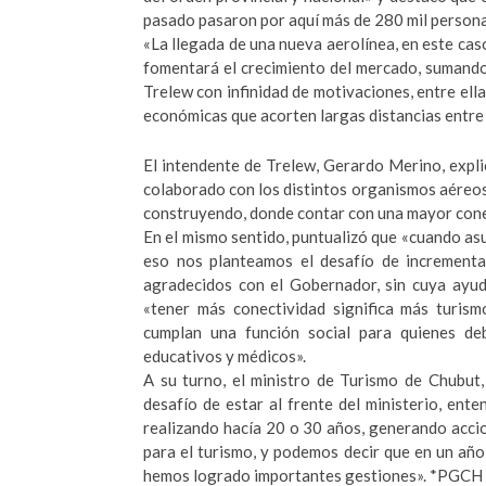
pasado pasaron por aquí más de 280 mil persona
«La llegada de una nueva aerolínea, en este ca
fomentará el crecimiento del mercado, sumando 
Trelew con infinidad de motivaciones, entre ella
económicas que acorten largas distancias entre l
El intendente de Trelew, Gerardo Merino, expli
colaborado con los distintos organismos aéreos,
construyendo, donde contar con una mayor conec
En el mismo sentido, puntualizó que «cuando asu
eso nos planteamos el desafío de incrementa
agradecidos con el Gobernador, sin cuya ayud
«tener más conectividad significa más turism
cumplan una función social para quienes de
educativos y médicos».
A su turno, el ministro de Turismo de Chubu
desafío de estar al frente del ministerio, ent
realizando hacía 20 o 30 años, generando acc
para el turismo, y podemos decir que en un añ
hemos logrado importantes gestiones». *PGCH