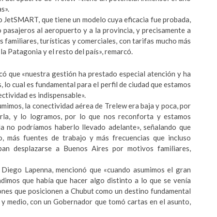
s».
so JetSMART, que tiene un modelo cuya eficacia fue probada,
pasajeros al aeropuerto y a la provincia, y precisamente a
s familiares, turísticas y comerciales, con tarifas mucho más
a Patagonia y el resto del país», remarcó.
có que «nuestra gestión ha prestado especial atención y ha
 lo cual es fundamental para el perfil de ciudad que estamos
tividad es indispensable».
mimos, la conectividad aérea de Trelew era baja y poca, por
rla, y lo logramos, por lo que nos reconforta y estamos
a no podríamos haberlo llevado adelante», señalando que
o, más fuentes de trabajo y más frecuencias que incluso
ban desplazarse a Buenos Aires por motivos familiares,
t, Diego Lapenna, mencionó que «cuando asumimos el gran
endimos que había que hacer algo distinto a lo que se venía
iones que posicionen a Chubut como un destino fundamental
o y medio, con un Gobernador que tomó cartas en el asunto,