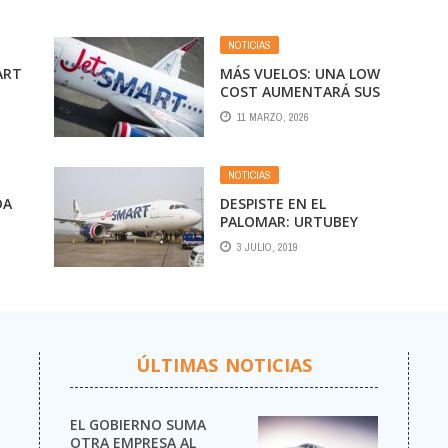
NOTICIAS
ART
MÁS VUELOS: UNA LOW
COST AUMENTARÁ SUS
CONEXIONES ENTRE
11 MARZO, 2026
S
MENDOZA Y BUENOS
AIRES EN ABRIL
NOTICIAS
DA
DESPISTE EN EL
PALOMAR: URTUBEY
ESTABA A BORDO DE LA
3 JULIO, 2019
AERONAVE
ÚLTIMAS NOTICIAS
EL GOBIERNO SUMA
OTRA EMPRESA AL