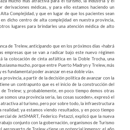
za mucho más atractiva para el turismo, la industria y el
r derivaciones médicas, y para ello estamos haciendo un
Alta Complejidad, y que en lugar de que los pacientes sean
en dicho centro de alta complejidad en nuestra provincia,
otros lugares para brindarles una atención médica de alto
anca de Trelew, anticipando que en los próximos días «habrá
as empresas que se van a radicar bajo este nuevo régimen
 la colocación de cinta asfáltica en la Doble Trocha, una
entusiasma mucho, porque entre Puerto Madryn y Trelew, más
 es fundamental poder avanzar en esa doble vía».
la provincia, a partir de la decisión política de avanzar con la
tiene un contrapunto que es el inicio de la construcción del
ia de Trelew; y, probablemente, en poco tiempo demos otras
 somos una provincia seria, las cosas suceden», expresó el
ractiva al turismo, pero por sobre todo, la infraestructura
a realidad; ya estamos viendo resultados, y en poco tiempo
ercial de JetSMART, Federico Petazzi, explicó que la nueva
 trabajo conjunto con la gobernación, organismos de Turismo
el aeropuerto de Trelew «tiene un potencial inmenso: el año