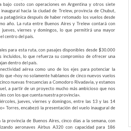
a bajo costo con operaciones en Argentina y otros siete
inaugural hacia la ciudad de Trelew, provincia de Chubut,
cia patagónica después de haber retomado los vuelos desde
o año. La ruta entre Buenos Aires y Trelew contará con
s, jueves, viernes y domingos, lo que permitirá una mayor
el centro del país.
es para esta ruta, con pasajes disponibles desde $30.000
s incluidos, lo que refuerza su compromiso de ofrecer una
ajan dentro del país.
nectividad aérea como uno de los ejes para potenciar la
lando que «hoy no solamente hablamos de cinco nuevos vuelos
s cinco nuevas frecuencias a Comodoro Rivadavia, y estamos
quel, a partir de un proyecto mucho más ambicioso que nos
les con los que cuenta nuestra provincia».
iércoles, jueves, viernes y domingos, entre las 13 y las 14
o» Torres, encabezó la presentación del vuelo inaugural de
 la provincia de Buenos Aires, cinco días a la semana, con
tilizando aeronaves Airbus A320 con capacidad para 186