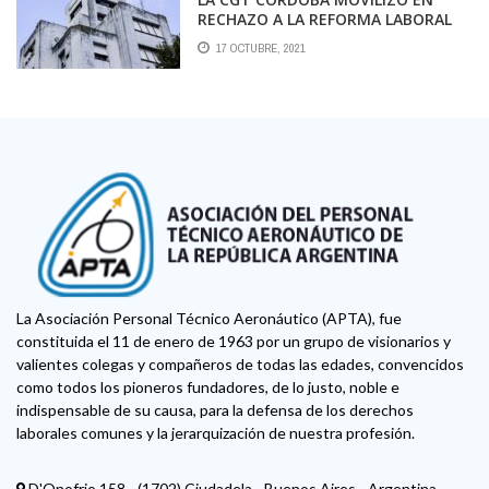
RECHAZO A LA REFORMA LABORAL
QUE PROMUEVE JUNTOS POR EL
17 OCTUBRE, 2021
CAMBIO Y CONTRA LA
PRECARIZACIÓN LABORAL
La Asociación Personal Técnico Aeronáutico (APTA), fue
constituida el 11 de enero de 1963 por un grupo de visionarios y
valientes colegas y compañeros de todas las edades, convencidos
como todos los pioneros fundadores, de lo justo, noble e
indispensable de su causa, para la defensa de los derechos
laborales comunes y la jerarquización de nuestra profesión.
D'Onofrio 158 - (1702) Ciudadela - Buenos Aires - Argentina