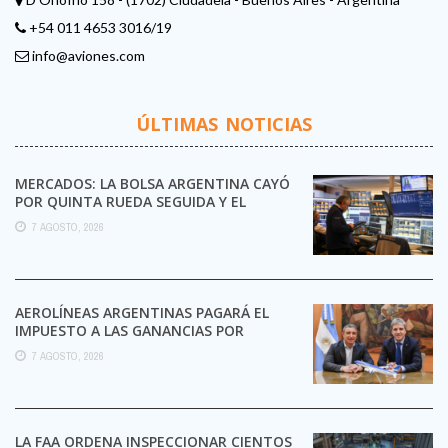
+54 011 4653 3016/19
info@aviones.com
ÚLTIMAS NOTICIAS
MERCADOS: LA BOLSA ARGENTINA CAYÓ
POR QUINTA RUEDA SEGUIDA Y EL
RIESGO PAÍS TOCÓ UN ...
7 AGOSTO, 2026
AEROLÍNEAS ARGENTINAS PAGARÁ EL
IMPUESTO A LAS GANANCIAS POR
PRIMERA VEZ EN SU HISTORIA
7 AGOSTO, 2026
LA FAA ORDENA INSPECCIONAR CIENTOS