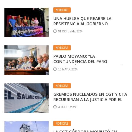
NOTICIAS
UNA HUELGA QUE REABRE LA
RESISTENCIA AL GOBIERNO
31 OCTUBRE, 2024
NOTICIAS
PABLO MOYANO: “LA
CONTUNDENCIA DEL PARO
DEMOSTRÓ QUE LA GRAN MAYORÍA
10 MAYO, 2024
DE LOS ARGENTINOS RECHAZA LAS
POLÍTICAS DEL GOBIERNO”
NOTICIAS
GREMIOS NUCLEADOS EN CGT Y CTA
RECURRIRAN A LA JUSTICIA POR EL
REGRESO DE GANANCIAS
4 JULIO, 2024
NOTICIAS
LA CGT CÓRDOBA MOVILIZÓ EN