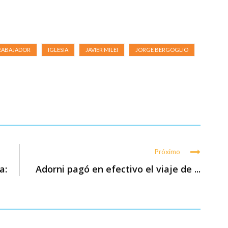
TRABAJADOR
IGLESIA
JAVIER MILEI
JORGE BERGOGLIO
Próximo
a:
Adorni pagó en efectivo el viaje de ...