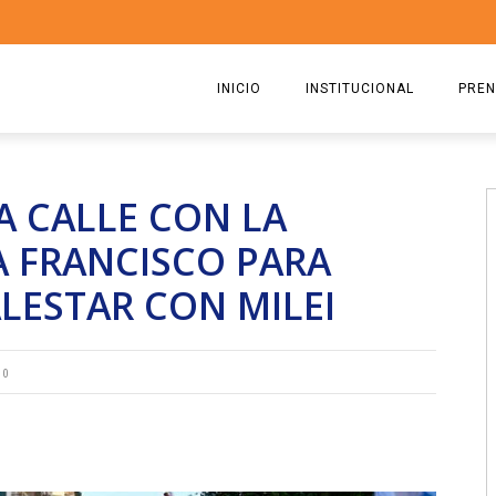
INICIO
INSTITUCIONAL
PREN
QUIENES SOMOS
2026
A CALLE CON LA
ESTATUTO
2025
A FRANCISCO PARA
COMISIÓN DIRECTIVA 2023-2
2024
ALESTAR CON MILEI
RICARDO CIRIELLI
2023
2022
0
2021
2020
2019