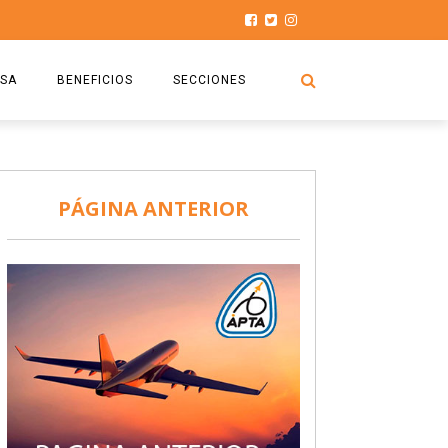
SA
BENEFICIOS
SECCIONES
O.S.P.T.A
NOTICIAS
COMISIÓN
HISTORIAS DE LUCHA
PÁGINA ANTERIOR
027
CAPACITACIÓN
PRENSA
DOCUMENTOS
SEGURIDAD AÉREA
SEGURO DE SEPELIOS
TURISMO Y RECREACIÓN
VIDEOS