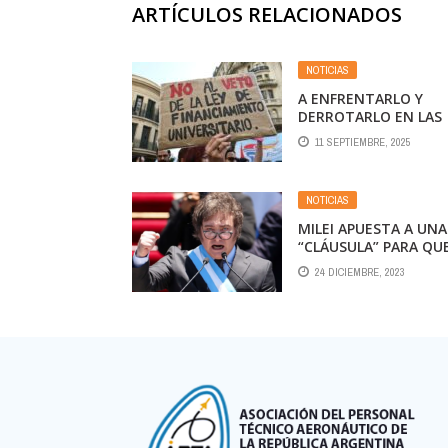
ARTÍCULOS RELACIONADOS
NOTICIAS
A ENFRENTARLO Y
DERROTARLO EN LAS
CALLES.
11 SEPTIEMBRE, 2025
NOTICIAS
MILEI APUESTA A UNA
“CLÁUSULA” PARA QU
LAS EMPRESAS DEL
24 DICIEMBRE, 2023
ESTADO PASEN A SUS
EMPLEADOS O SEAN
PRIVATIZADAS