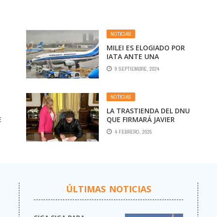
NOTICIAS
MILEI ES ELOGIADO POR
IATA ANTE UNA
“TRANSFORMACIÓN
9 SEPTIEMBRE, 2024
HISTÓRICA”
NOTICIAS
LA TRASTIENDA DEL DNU
E
QUE FIRMARÁ JAVIER
MILEI PARA ELIMINAR O
4 FEBRERO, 2025
FUSIONAR MÁS DE 50
ORGANISMOS
ÚLTIMAS NOTICIAS