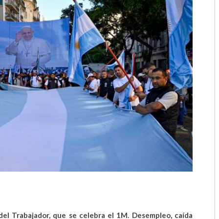
2018
2017
2016
2015
2014
2013
2012
2011
2010
2009
del Trabajador, que se celebra el 1M. Desempleo, caída