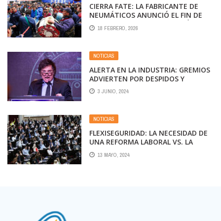
CIERRA FATE: LA FABRICANTE DE
NEUMÁTICOS ANUNCIÓ EL FIN DE
SUS OPERACIONES Y DESPIDIÓ A 920
18 FEBRERO, 2026
TRABAJADORES
NOTICIAS
ALERTA EN LA INDUSTRIA: GREMIOS
ADVIERTEN POR DESPIDOS Y
SUSPENSIONES, Y PRESIONAN A
3 JUNIO, 2024
MILEI
NOTICIAS
FLEXISEGURIDAD: LA NECESIDAD DE
UNA REFORMA LABORAL VS. LA
PROPUESTA DE LA LEY BASES
13 MAYO, 2024