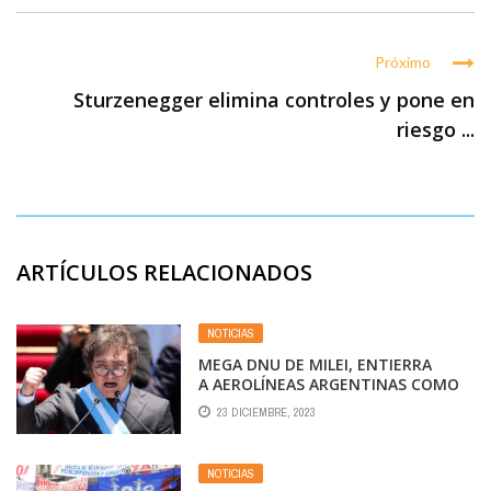
Próximo
Sturzenegger elimina controles y pone en
riesgo ...
ARTÍCULOS RELACIONADOS
NOTICIAS
MEGA DNU DE MILEI, ENTIERRA
A AEROLÍNEAS ARGENTINAS COMO
EMPRESA DE UTILIDAD PUBLICA Y
23 DICIEMBRE, 2023
DECLAMA POLÍTICA DE CIELOS
ABIERTOS. MÁS INCERTIDUMBRE
NOTICIAS