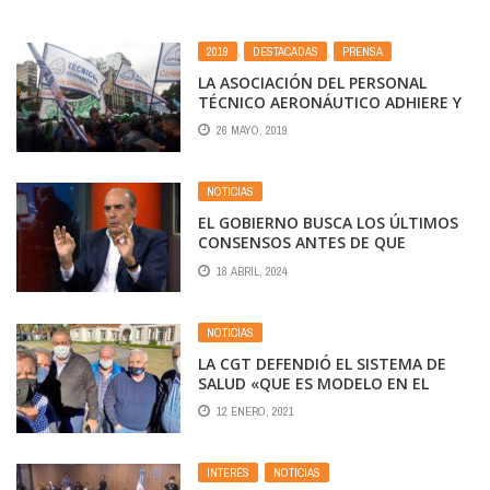
2019
,
DESTACADAS
,
PRENSA
LA ASOCIACIÓN DEL PERSONAL
TÉCNICO AERONÁUTICO ADHIERE Y
CONVOCA AL PARO DEL 29 DE MAYO,
26 MAYO, 2019
DECLARADO POR LA
CONFEDERACIÓN GENERAL DEL
TRABAJO.
NOTICIAS
EL GOBIERNO BUSCA LOS ÚLTIMOS
CONSENSOS ANTES DE QUE
COMIENCE A TRATARSE LA LEY
18 ABRIL, 2024
BASES: LOS PUNTOS EN DISPUTA
NOTICIAS
LA CGT DEFENDIÓ EL SISTEMA DE
SALUD «QUE ES MODELO EN EL
MUNDO» Y PIDIÓ FONDOS PARA
12 ENERO, 2021
FORTALECER A LAS OBRAS SOCIALES
INTERÉS
,
NOTICIAS