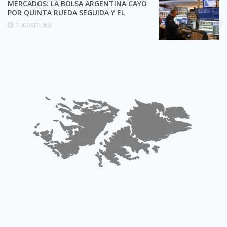
MERCADOS: LA BOLSA ARGENTINA CAYÓ
POR QUINTA RUEDA SEGUIDA Y EL
RIESGO PAÍS TOCÓ UN ...
7 AGOSTO, 2026