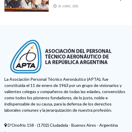
MARCARÁ EL PERFIL DE LA CENTRAL
30 JUNIO, 2025
La Asociación Personal Técnico Aeronáutico (APTA), fue
constituida el 11 de enero de 1963 por un grupo de visionarios y
valientes colegas y compañeros de todas las edades, convencidos
como todos los pioneros fundadores, de lo justo, noble e
indispensable de su causa, para la defensa de los derechos
laborales comunes y la jerarquización de nuestra profesión.
D'Onofrio 158 - (1702) Ciudadela - Buenos Aires - Argentina