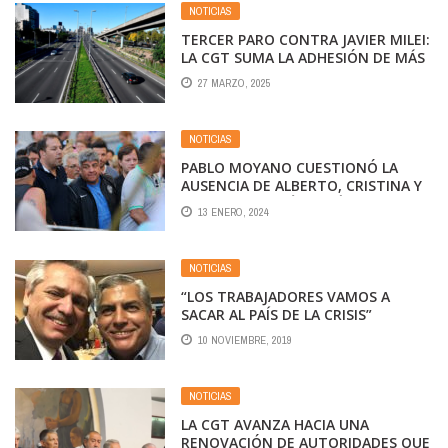
NOTICIAS
TERCER PARO CONTRA JAVIER MILEI:
LA CGT SUMA LA ADHESIÓN DE MÁS
DE 40 GREMIOS
27 MARZO, 2025
NOTICIAS
PABLO MOYANO CUESTIONÓ LA
AUSENCIA DE ALBERTO, CRISTINA Y
MASSA: «DESPUÉS ES FÁCIL, EL
13 ENERO, 2024
MOVIMIENTO OBRERO PONE LA
GENTE, PONE EL CUERPO Y EN
RIESGO LA LIBERTAD, VUELVE EL
NOTICIAS
PERONISMO AL GOBIERNO Y TE
DEJAN DE LADO»
“LOS TRABAJADORES VAMOS A
SACAR AL PAÍS DE LA CRISIS”
10 NOVIEMBRE, 2019
NOTICIAS
LA CGT AVANZA HACIA UNA
RENOVACIÓN DE AUTORIDADES QUE