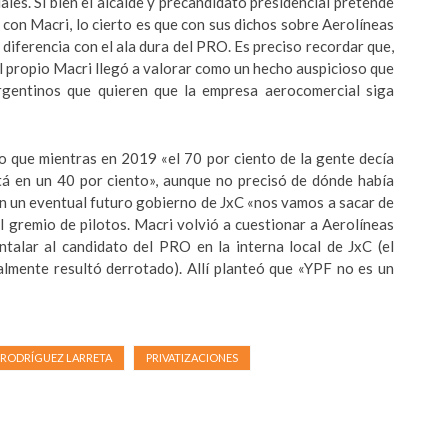
les. Si bien el alcalde y precandidato presidencial pretende
 con Macri, lo cierto es que con sus dichos sobre Aerolíneas
 diferencia con el ala dura del PRO. Es preciso recordar que,
el propio Macri llegó a valorar como un hecho auspicioso que
rgentinos que quieren que la empresa aerocomercial siga
jo que mientras en 2019 «el 70 por ciento de la gente decía
stá en un 40 por ciento», aunque no precisó de dónde había
en un eventual futuro gobierno de JxC «nos vamos a sacar de
el gremio de pilotos. Macri volvió a cuestionar a Aerolíneas
ntalar al candidato del PRO en la interna local de JxC (el
almente resultó derrotado). Allí planteó que «YPF no es un
RODRÍGUEZ LARRETA
PRIVATIZACIONES