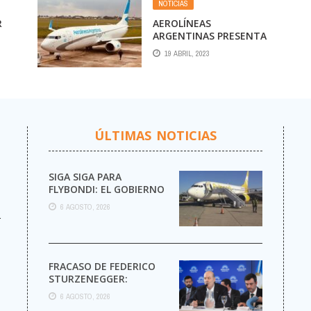
NOTICIAS
R
AEROLÍNEAS
ARGENTINAS PRESENTA
EN EZEIZA SU PRIMER
19 ABRIL, 2023
AVIÓN EXCLUSIVO PARA
CARGA
ÚLTIMAS NOTICIAS
SIGA SIGA PARA
FLYBONDI: EL GOBIERNO
AUTORIZÓ LA VENTA DE
6 AGOSTO, 2026
MÁS PASAJES
r
FRACASO DE FEDERICO
STURZENEGGER:
6 AGOSTO, 2026