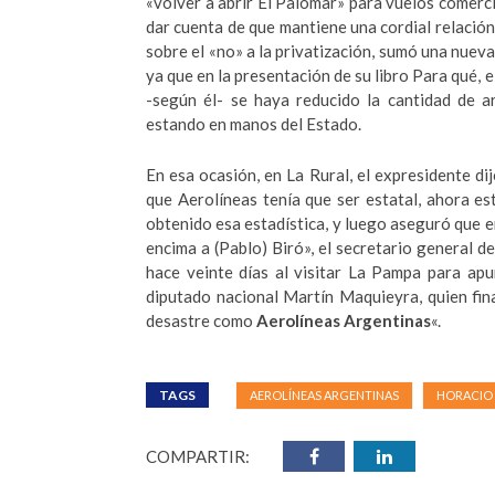
«volver a abrir El Palomar» para vuelos comercia
dar cuenta de que mantiene una cordial relación
sobre el «no» a la privatización, sumó una nueva
ya que en la presentación de su libro Para qué, 
-según él- se haya reducido la cantidad de a
estando en manos del Estado.
En esa ocasión, en La Rural, el expresidente di
que Aerolíneas tenía que ser estatal, ahora e
obtenido esa estadística, y luego aseguró que 
encima a (Pablo) Biró», el secretario general d
hace veinte días al visitar La Pampa para apu
diputado nacional Martín Maquieyra, quien fin
desastre como
Aerolíneas Argentinas
«.
TAGS
AEROLÍNEAS ARGENTINAS
HORACIO 
COMPARTIR: