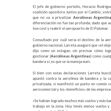
El jefe de gobierno porteño, Horacio Rodrígu
coalición opositora Juntos por el Cambio, vol
que no va a privatizar
Aerolíneas Argentin
diferenciación no fue tan profunda, dado que a
low cost y reabrir el aeropuerto de El Palomar.
Consultado por cuál sería el destino de la ae
gobierno nacional, Larreta aseguró que «el objet
dijo como un eslogan, sin precisar cómo log
gestionar (
Aerolíneas Argentinas
) como cualq
bandera sí, es que se la maneja mal».
Si bien con estas declaraciones Larreta busc
apuntó contra la aerolínea de bandera y la ca
privatizada, sí manifestó un punto en común c
aerocomercial y los «beneficios» de las empresa
«Se habían logrado muchos más vuelos y más bar
trabajo en la zona. Hoy tenés menos vuelos y 