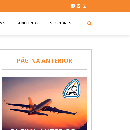
SA
BENEFICIOS
SECCIONES
O.S.P.T.A
NOTICIAS
COMISIÓN
HISTORIAS DE LUCHA
PÁGINA ANTERIOR
027
CAPACITACIÓN
PRENSA
DOCUMENTOS
SEGURIDAD AÉREA
SEGURO DE SEPELIOS
TURISMO Y RECREACIÓN
VIDEOS