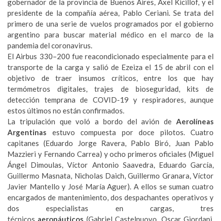
gobernador de la provincia de Buenos Aires, Axel Kicillof, y el
presidente de la compañía aérea, Pablo Ceriani. Se trata del
primero de una serie de vuelos programados por el gobierno
argentino para buscar material médico en el marco de la
pandemia del coronavirus.
El Airbus 330–200 fue reacondicionado especialmente para el
transporte de la carga y salió de Ezeiza el 15 de abril con el
objetivo de traer insumos críticos, entre los que hay
termómetros digitales, trajes de bioseguridad, kits de
detección temprana de COVID-19 y respiradores, aunque
estos últimos no están confirmados.
La tripulación que voló a bordo del avión de
Aerolíneas
Argentinas
estuvo compuesta por doce pilotos. Cuatro
capitanes (Eduardo Jorge Ravera, Pablo Biró, Juan Pablo
Mazzieri y Fernando Carrea) y ocho primeros oficiales (Miguel
Ángel Dimoulas, Víctor Antonio Saavedra, Eduardo García,
Guillermo Masnata, Nicholas Daich, Guillermo Granara, Víctor
Javier Mantello y José María Aguer). A ellos se suman cuatro
encargados de mantenimiento, dos despachantes operativos y
dos especialistas en cargas, tres
técnicos
aeronáuticos
(Gabriel Castelnuovo, Oscar Giordani,