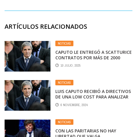
ARTÍCULOS RELACIONADOS
NOTICIAS
CAPUTO LE ENTREGÓ A SCATTURICE
CONTRATOS POR MÁS DE 2000
MILLONES EN ECONOMÍA
10 JULIO, 2025
NOTICIAS
LUIS CAPUTO RECIBIÓ A DIRECTIVOS
DE UNA LOW COST PARA ANALIZAR
ALTERNATIVAS ANTE POSIBLES
6 NOVIEMBRE, 2024
PAROS EN AEROLÍNEAS
NOTICIAS
CON LAS PARITARIAS NO HAY
LIBERTAD QUE VALGA