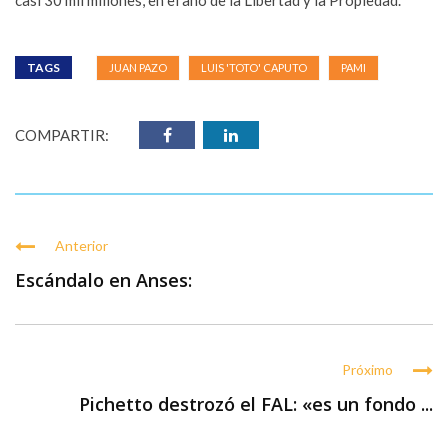
casi 30 mil millones, en el año de la Libertad y la Propiedad.
TAGS
JUAN PAZO
LUIS 'TOTO' CAPUTO
PAMI
COMPARTIR:
Anterior
Escándalo en Anses:
Próximo
Pichetto destrozó el FAL: «es un fondo ...