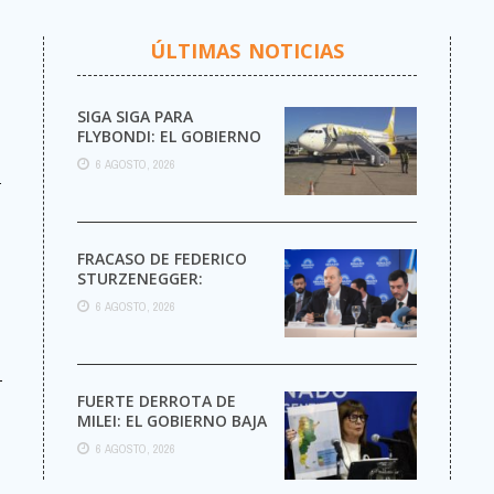
ÚLTIMAS NOTICIAS
SIGA SIGA PARA
FLYBONDI: EL GOBIERNO
AUTORIZÓ LA VENTA DE
6 AGOSTO, 2026
MÁS PASAJES
r
FRACASO DE FEDERICO
STURZENEGGER:
6 AGOSTO, 2026
-
FUERTE DERROTA DE
MILEI: EL GOBIERNO BAJA
EL CAPÍTULO DE
6 AGOSTO, 2026
EXTRANJERIZACIÓN DE
TIERRAS