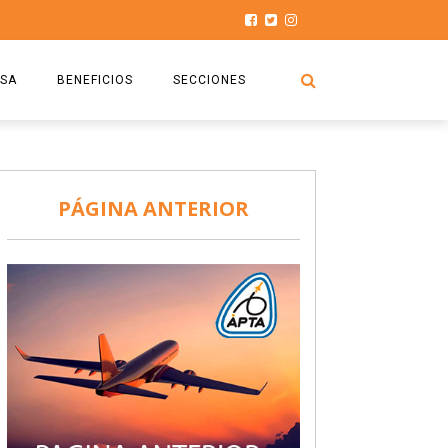
SA
BENEFICIOS
SECCIONES
O.S.P.T.A
NOTICIAS
COMISIÓN
HISTORIAS DE LUCHA
PÁGINA ANTERIOR
027
CAPACITACIÓN
PRENSA
DOCUMENTOS
SEGURIDAD AÉREA
SEGURO DE SEPELIOS
TURISMO Y RECREACIÓN
VIDEOS