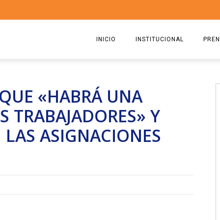
INICIO
INSTITUCIONAL
PREN
QUIENES SOMOS
2026
QUE «HABRÁ UNA
ESTATUTO
2025
OS TRABAJADORES» Y
COMISIÓN DIRECTIVA 2023-2
2024
 LAS ASIGNACIONES
RICARDO CIRIELLI
2023
2022
2021
2020
2019