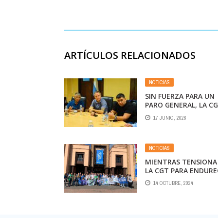
ARTÍCULOS RELACIONADOS
NOTICIAS
SIN FUERZA PARA UN
PARO GENERAL, LA C
DISCUTE PROTESTAS
17 JUNIO, 2026
ESCALONADAS CONT
LA REFORMA LABORA
NOTICIAS
MIENTRAS TENSIONA
LA CGT PARA ENDURE
SU POSICIÓN CON EL
14 OCTUBRE, 2024
GOBIERNO, PABLO
MOYANO FUE REELEC
COMO VICEPRESIDEN
DE LA FEDERACIÓN