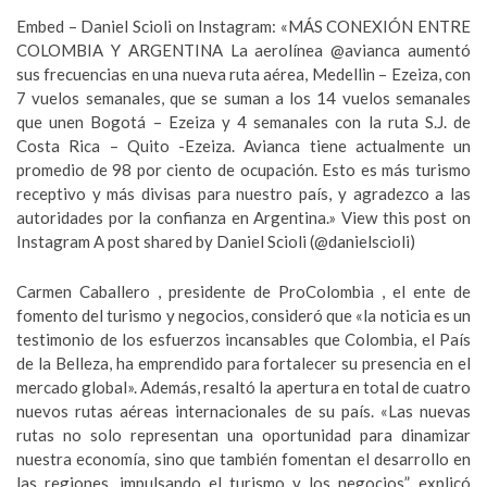
Embed – Daniel Scioli on Instagram: «MÁS CONEXIÓN ENTRE
COLOMBIA Y ARGENTINA La aerolínea @avianca aumentó
sus frecuencias en una nueva ruta aérea, Medellin – Ezeiza, con
7 vuelos semanales, que se suman a los 14 vuelos semanales
que unen Bogotá – Ezeiza y 4 semanales con la ruta S.J. de
Costa Rica – Quito -Ezeiza. Avianca tiene actualmente un
promedio de 98 por ciento de ocupación. Esto es más turismo
receptivo y más divisas para nuestro país, y agradezco a las
autoridades por la confianza en Argentina.» View this post on
Instagram A post shared by Daniel Scioli (@danielscioli)
Carmen Caballero , presidente de ProColombia , el ente de
fomento del turismo y negocios, consideró que «la noticia es un
testimonio de los esfuerzos incansables que Colombia, el País
de la Belleza, ha emprendido para fortalecer su presencia en el
mercado global». Además, resaltó la apertura en total de cuatro
nuevos rutas aéreas internacionales de su país. «Las nuevas
rutas no solo representan una oportunidad para dinamizar
nuestra economía, sino que también fomentan el desarrollo en
las regiones, impulsando el turismo y los negocios”, explicó