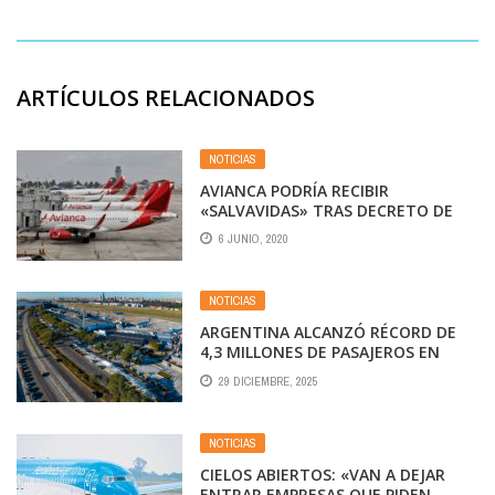
ARTÍCULOS RELACIONADOS
NOTICIAS
AVIANCA PODRÍA RECIBIR
«SALVAVIDAS» TRAS DECRETO DE
EMERGENCIA
6 JUNIO, 2020
NOTICIAS
ARGENTINA ALCANZÓ RÉCORD DE
4,3 MILLONES DE PASAJEROS EN
NOVIEMBRE
29 DICIEMBRE, 2025
NOTICIAS
CIELOS ABIERTOS: «VAN A DEJAR
ENTRAR EMPRESAS QUE PIDEN