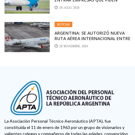
PROTECCIONISMO EN SU PROPIO
29 JULIO, 2019
PAÍS»
NOTICIAS
ARGENTINA: SE AUTORIZÓ NUEVA
RUTA AÉREA INTERNACIONAL ENTRE
ASUNCIÓN Y CÓRDOBA
28 NOVIEMBRE, 2024
La Asociación Personal Técnico Aeronáutico (APTA), fue
constituida el 11 de enero de 1963 por un grupo de visionarios y
valientes colegas y compañeros de todas las edades, convencidos