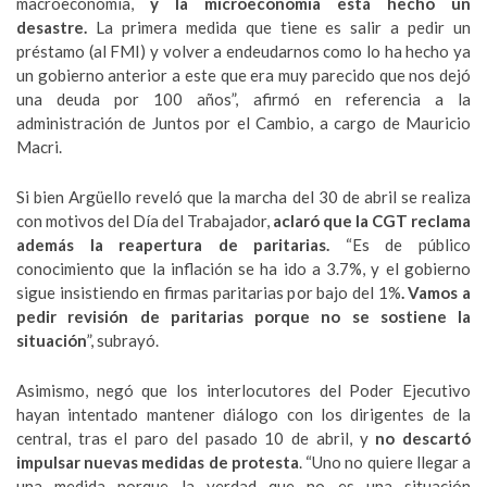
macroeconomía,
y la microeconomía está hecho un
desastre.
La primera medida que tiene es salir a pedir un
préstamo (al FMI) y volver a endeudarnos como lo ha hecho ya
un gobierno anterior a este que era muy parecido que nos dejó
una deuda por 100 años”, afirmó en referencia a la
administración de Juntos por el Cambio, a cargo de Mauricio
Macri.
Si bien Argüello reveló que la marcha del 30 de abril se realiza
con motivos del Día del Trabajador,
aclaró que la CGT reclama
además la reapertura de paritarias.
“Es de público
conocimiento que la inflación se ha ido a 3.7%, y el gobierno
sigue insistiendo en firmas paritarias por bajo del 1%
. Vamos a
pedir revisión de paritarias porque no se sostiene la
situación
”, subrayó.
Asimismo, negó que los interlocutores del Poder Ejecutivo
hayan intentado mantener diálogo con los dirigentes de la
central, tras el paro del pasado 10 de abril, y
no descartó
impulsar nuevas medidas de protesta
. “Uno no quiere llegar a
una medida porque la verdad que no es una situación