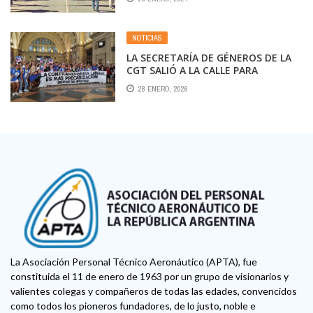
QUE SABER
NOTICIAS
LA SECRETARÍA DE GÉNEROS DE LA
CGT SALIÓ A LA CALLE PARA
CONCIENTIZAR SOBRE LA REFORMA
28 ENERO, 2026
LABORAL: «ES MÁS PRECARIZACIÓN»
La Asociación Personal Técnico Aeronáutico (APTA), fue
constituida el 11 de enero de 1963 por un grupo de visionarios y
valientes colegas y compañeros de todas las edades, convencidos
como todos los pioneros fundadores, de lo justo, noble e