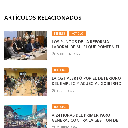
ARTÍCULOS RELACIONADOS
INTERÉS
,
NOTICIAS
LOS PUNTOS DE LA REFORMA
LABORAL DE MILEI QUE ROMPEN EL
DIÁLOGO CON LOS SINDICATOS
27 OCTUBRE, 2025
NOTICIAS
LA CGT ALERTÓ POR EL DETERIORO
DEL EMPLEO Y ACUSÓ AL GOBIERNO
POR LA CRISIS LABORAL
3 JULIO, 2025
NOTICIAS
A 24 HORAS DEL PRIMER PARO
GENERAL CONTRA LA GESTIÓN DE
JAVIER MILEI: TODO LO QUE HAY
23 ENERO, 2024