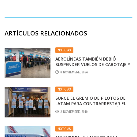
ARTÍCULOS RELACIONADOS
NOTICIAS
AEROLÍNEAS TAMBIÉN DEBIÓ
SUSPENDER VUELOS DE CABOTAJE Y
PREVÉ MÁS CANCELACIONES
6 NOVIEMBRE, 2024
NOTICIAS
SURGE EL GREMIO DE PILOTOS DE
LATAM PARA CONTRARRESTAR EL
PODER DEL SINDICALISTA BIRÓ
2 NOVIEMBRE, 2019
NOTICIAS