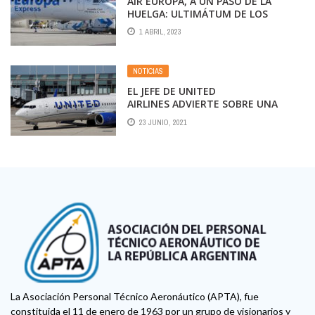
AIR EUROPA, A UN PASO DE LA
HUELGA: ULTIMÁTUM DE LOS
PILOTOS
1 ABRIL, 2023
NOTICIAS
EL JEFE DE UNITED
AIRLINES ADVIERTE SOBRE UNA
POSIBLE ESCASEZ DE PILOTOS
23 JUNIO, 2021
La Asociación Personal Técnico Aeronáutico (APTA), fue
constituida el 11 de enero de 1963 por un grupo de visionarios y