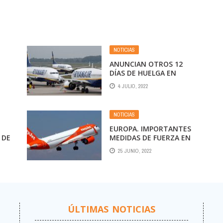
NOTICIAS
ANUNCIAN OTROS 12
DÍAS DE HUELGA EN
RTE
RYANAIR
4 JULIO, 2022
NOTICIAS
EUROPA. IMPORTANTES
 DE
MEDIDAS DE FUERZA EN
LGA
RYANIR, EASYJET,
25 JUNIO, 2022
BRITISH AIRWAYS Y SAS
AFECTAN AL VIAJO
CONTINENTE
ÚLTIMAS NOTICIAS