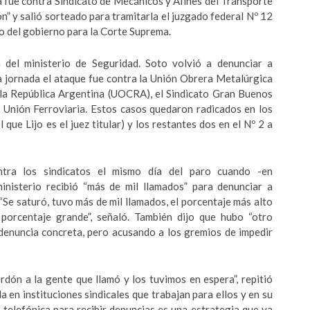
 fue contra Sindicato de Mecánicos y Afines del Transporte
 y salió sorteado para tramitarla el juzgado federal Nº 12
ido del gobierno para la Corte Suprema.
 del ministerio de Seguridad. Soto volvió a denunciar a
ta jornada el ataque fue contra la Unión Obrera Metalúrgica
 la República Argentina (UOCRA), el Sindicato Gran Buenos
a Unión Ferroviaria. Estos casos quedaron radicados en los
 que Lijo es el juez titular) y los restantes dos en el Nº 2 a
ontra los sindicatos el mismo día del paro cuando -en
inisterio recibió “más de mil llamados” para denunciar a
“Se saturó, tuvo más de mil llamados, el porcentaje más alto
porcentaje grande”, señaló. También dijo que hubo “otro
denuncia concreta, pero acusando a los gremios de impedir
dón a la gente que llamó y los tuvimos en espera”, repitió
 en instituciones sindicales que trabajan para ellos y en su
a telefónica para recibir denuncias es una estrategia que ya