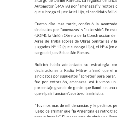
a cargo de Daniel Rafecas. La segunda denuncia
Automotor (SMATA) por “amenazas” y “extorsión”
que subroga el juez Ariel Lijo, el candidato fall
Cuatro días más tarde, continuó la avanzada
sindicatos por “amenazas” y “extorsión”. En es
(UOM), la Unión Obrera de la Construcción de
Aires de Trabajadores de Obras Sanitarias y l
juzgados Nº 12 (que subroga Lijo), el Nº 4 (en el
cargo del juez Sebastián Ramos.
Bullrich había adelantado su estrategia c
declaraciones a Radio Mitre- afirmó que el m
sindicatos por supuestos “aprietes” para parar. 
fue por extorsión, amenazas, así tuvimos un 
porcentaje grande de gente que llamó sin una 
que el país funcione”, sostuvo la ministra.
“Tuvimos más de mil denuncias y le pedimos per
luego de afirmar que “la Argentina es retrógrada
propio interés”. El mecanismo de abrir una líne