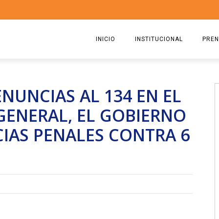
INICIO
INSTITUCIONAL
PREN
QUIENES SOMOS
2026
NUNCIAS AL 134 EN EL
ESTATUTO
2025
GENERAL, EL GOBIERNO
COMISIÓN DIRECTIVA 2023-2
2024
IAS PENALES CONTRA 6
RICARDO CIRIELLI
2023
2022
2021
2020
2019