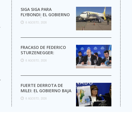
SIGA SIGA PARA
FLYBONDI: EL GOBIERNO
AUTORIZÓ LA VENTA DE
6 AGOSTO, 2026
MÁS PASAJES
r
FRACASO DE FEDERICO
STURZENEGGER:
6 AGOSTO, 2026
-
FUERTE DERROTA DE
MILEI: EL GOBIERNO BAJA
EL CAPÍTULO DE
6 AGOSTO, 2026
EXTRANJERIZACIÓN DE
TIERRAS
© Cop