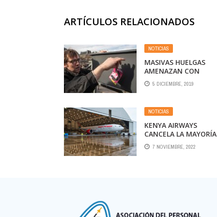
ARTÍCULOS RELACIONADOS
NOTICIAS
MASIVAS HUELGAS
AMENAZAN CON
PARALIZAR TRANSPO
5 DICIEMBRE, 2019
EN FRANCIA
NOTICIAS
KENYA AIRWAYS
CANCELA LA MAYORÍA
SUS VUELOS POR HUE
7 NOVIEMBRE, 2022
DE PILOTOS