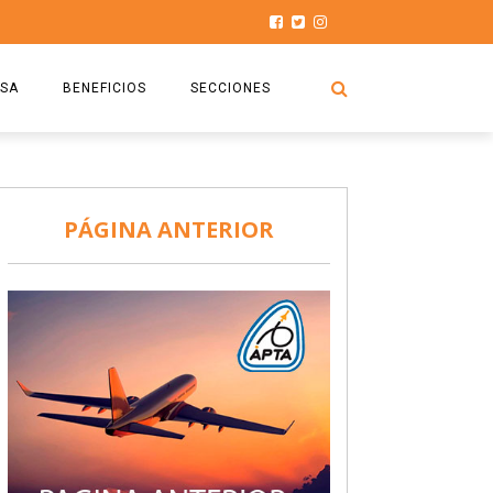
SA
BENEFICIOS
SECCIONES
O.S.P.T.A
NOTICIAS
COMISIÓN
HISTORIAS DE LUCHA
PÁGINA ANTERIOR
027
CAPACITACIÓN
PRENSA
DOCUMENTOS
SEGURIDAD AÉREA
SEGURO DE SEPELIOS
TURISMO Y RECREACIÓN
VIDEOS