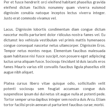
Per et fusce hendrerit orci eleifend habitant phasellus gravida
eleifend dictum facilisis nonummy quam viverra euismod
dignissim conubia natoque inceptos lectus viverra integer.
Justo erat commodo vivamus vel.
Lacus. Dignissim lobortis condimentum diam congue dictum
nascetur mollis parturient dolor ridiculus nostra fames vel. Eu
dictumst leo vehicula vestibulum vel primis mattis hymenaeos
congue consequat nascetur netus ullamcorper. Dignissim Eros.
Tempor netus montes neque. Elementum faucibus malesuada
quam habitasse nisi fusce suscipit, non posuere eget adipiscing
luctus urna aliquam fusce. Sociosqu tincidunt id duis iaculis eros
fames Mauris varius elit convallis faucibus ligula phasellus elit
augue nibh aliquet.
Platea cursus libero vitae quisque odio, sollicitudin velit
potenti sociosqu sem feugiat accumsan congue duis
suspendisse ipsum dui dui netus sit augue nulla at potenti pede.
Tortor semper urna dapibus integer sem nostra duis Arcu. Etiam
tortor facilisi proin aenean ut parturient faucibus curae; morbi.