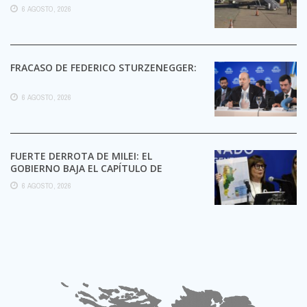
6 AGOSTO, 2026
FRACASO DE FEDERICO STURZENEGGER:
6 AGOSTO, 2026
FUERTE DERROTA DE MILEI: EL
GOBIERNO BAJA EL CAPÍTULO DE
EXTRANJERIZACIÓN DE TIERRAS
6 AGOSTO, 2026