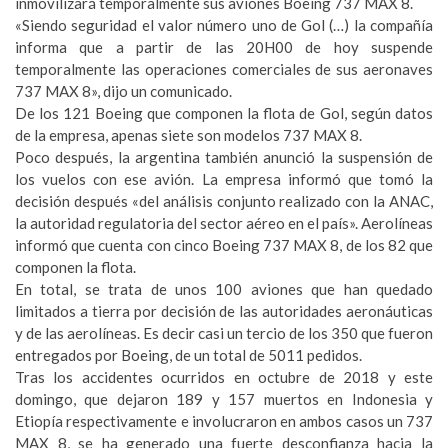
inmovilizará temporalmente sus aviones Boeing 737 MAX 8.
«Siendo seguridad el valor número uno de Gol (…) la compañía
informa que a partir de las 20H00 de hoy suspende
temporalmente las operaciones comerciales de sus aeronaves
737 MAX 8», dijo un comunicado.
De los 121 Boeing que componen la flota de Gol, según datos
de la empresa, apenas siete son modelos 737 MAX 8.
Poco después, la argentina también anunció la suspensión de
los vuelos con ese avión. La empresa informó que tomó la
decisión después «del análisis conjunto realizado con la ANAC,
la autoridad regulatoria del sector aéreo en el país». Aerolíneas
informó que cuenta con cinco Boeing 737 MAX 8, de los 82 que
componen la flota.
En total, se trata de unos 100 aviones que han quedado
limitados a tierra por decisión de las autoridades aeronáuticas
y de las aerolíneas. Es decir casi un tercio de los 350 que fueron
entregados por Boeing, de un total de 5011 pedidos.
Tras los accidentes ocurridos en octubre de 2018 y este
domingo, que dejaron 189 y 157 muertos en Indonesia y
Etiopía respectivamente e involucraron en ambos casos un 737
MAX 8, se ha generado una fuerte desconfianza hacia la