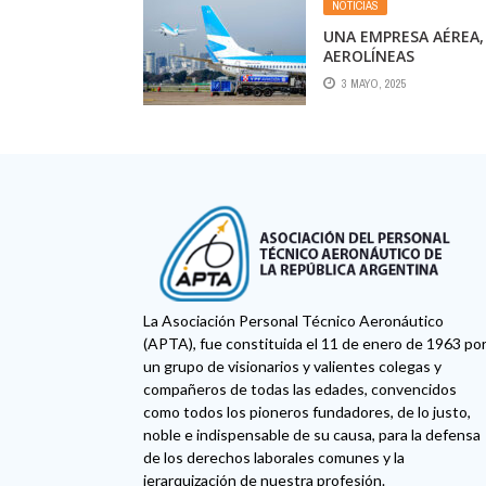
NOTICIAS
UNA EMPRESA AÉREA,
AEROLÍNEAS
ARGENTINAS. UN FIN
3 MAYO, 2025
XXL, 202.857 PASAJER
85% DE OCUPACIÓN;
DESTINO LÍDER
MENDOZA
La Asociación Personal Técnico Aeronáutico
(APTA), fue constituida el 11 de enero de 1963 po
un grupo de visionarios y valientes colegas y
compañeros de todas las edades, convencidos
como todos los pioneros fundadores, de lo justo,
noble e indispensable de su causa, para la defensa
de los derechos laborales comunes y la
jerarquización de nuestra profesión.