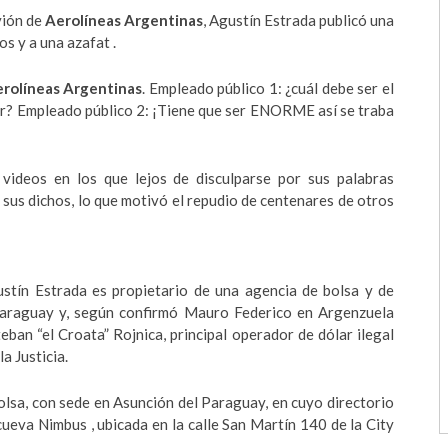
vión de
Aerolíneas Argentinas
, Agustín Estrada publicó una
s y a una azafat .
rolíneas Argentinas
. Empleado público 1: ¿cuál debe ser el
tar? Empleado público 2: ¡Tiene que ser ENORME así se traba
videos en los que lejos de disculparse por sus palabras
do sus dichos, lo que motivó el repudio de centenares de otros
ustín Estrada es propietario de una agencia de bolsa y de
Paraguay y, según confirmó Mauro Federico en Argenzuela
ban “el Croata” Rojnica, principal operador de dólar ilegal
a Justicia.
olsa, con sede en Asunción del Paraguay, en cuyo directorio
cueva Nimbus , ubicada en la calle San Martín 140 de la City