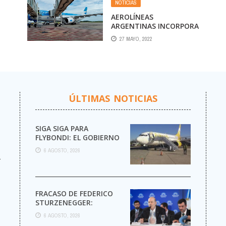
NOTICIAS
AEROLÍNEAS
ARGENTINAS INCORPORA
DE
DOS NUEVOS BOEING
27 MAYO, 2022
OS.
737 MAX
ÚLTIMAS NOTICIAS
SIGA SIGA PARA
FLYBONDI: EL GOBIERNO
AUTORIZÓ LA VENTA DE
6 AGOSTO, 2026
MÁS PASAJES
r
FRACASO DE FEDERICO
STURZENEGGER:
6 AGOSTO, 2026