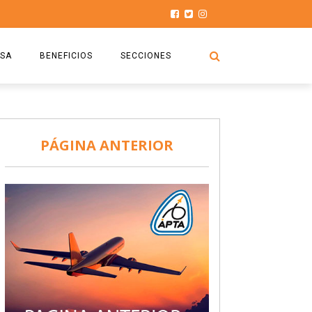
SA
BENEFICIOS
SECCIONES
O.S.P.T.A
NOTICIAS
COMISIÓN
HISTORIAS DE LUCHA
PÁGINA ANTERIOR
027
CAPACITACIÓN
PRENSA
DOCUMENTOS
SEGURIDAD AÉREA
SEGURO DE SEPELIOS
TURISMO Y RECREACIÓN
VIDEOS