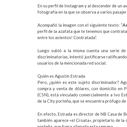
En su perfil de Instagram y al descender de un a
fotografía en la que se observa a varios pasajero
Acompañó la imagen con el siguiente texto: “
Ae
perfil de la azafata que te tenemos que contra
entre los asientos! Contratada”.
Luego subió a la misma cuenta una serie de 
discriminatorias, intentó justificarse ratifican
usuarios de la mencionada red social.
Quién es Agustín Estrada
Pero, ¿quién es este sujeto discriminador? Ag
compra y venta de dólares, con domicilio en 
(C5N), está vinculado comercialmente a Ivo Este
de la City porteña, que se encuentra prófugo de l
En efecto, Estrada es director de NB Casa de B
también aparece «el Croata», propietario de la 
porteña, que fuera allanada esta semana.