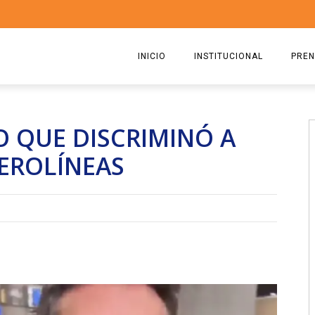
INICIO
INSTITUCIONAL
PREN
QUIENES SOMOS
2026
TO QUE DISCRIMINÓ A
ESTATUTO
2025
EROLÍNEAS
COMISIÓN DIRECTIVA 2023-2
2024
RICARDO CIRIELLI
2023
2022
2021
2020
2019