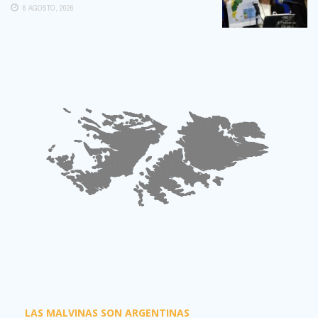
EXTRANJERIZACIÓN DE TIERRAS
6 AGOSTO, 2026
LAS MALVINAS SON ARGENTINAS