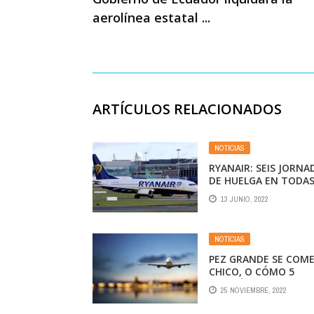
aerolínea estatal ...
ARTÍCULOS RELACIONADOS
NOTICIAS
RYANAIR: SEIS JORNA
DE HUELGA EN TODA
SUS BASES EN ESPAÑ
13 JUNIO, 2022
NOTICIAS
PEZ GRANDE SE COME
CHICO, O CÓMO 5
AEROLÍNEAS GIGANTE
25 NOVIEMBRE, 2022
SE QUEDAN CON TO