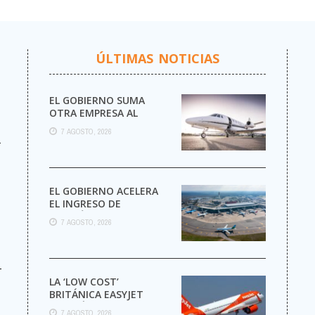
ÚLTIMAS NOTICIAS
EL GOBIERNO SUMA
OTRA EMPRESA AL
NEGOCIO DE LOS VUELOS
7 AGOSTO, 2026
PRIVADOS
r
EL GOBIERNO ACELERA
EL INGRESO DE
AEROLÍNEAS
7 AGOSTO, 2026
EXTRANJERAS CON
MENOS TRÁMITES
-
LA ‘LOW COST’
BRITÁNICA EASYJET
PASARÁ A MANOS DEL
7 AGOSTO, 2026