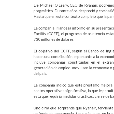
De Michael O’Leary, CEO de Ryanair, podremos
pragmático. Durante años despreció y combatió l
Hasta que en este contexto complejo que la pa
La compañía Irlandesa informó en su presentaci
Facility (CCFF), el programa de asistencia esta
730 millones de dólares.
El objetivo del CCFF, según el Banco de Ingla
hacen una contribución importante a la economía
incluye compañías constituidas en el extran
generación de empleo, movilizan la economía o 
del país.
La compañía indicó que este préstamo mejora 
costos operativos significativa, la que le permi
está que requirió medidas drásticas: cierre de ba
Uno diría que sorprende que Ryanair, ferviente
un fondo de emergencia. Sin ir más lejos, en la