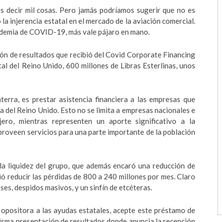
 decir mil cosas. Pero jamás podríamos sugerir que no es
a injerencia estatal en el mercado de la aviación comercial.
ndemia de COVID-19, más vale pájaro en mano.
ón de resultados que recibió del Covid Corporate Financing
tal del Reino Unido, 600 millones de Libras Esterlinas, unos
terra, es prestar asistencia financiera a las empresas que
 del Reino Unido. Esto no se limita a empresas nacionales e
jero, mientras representen un aporte significativo a la
proveen servicios para una parte importante de la población
la liquidez del grupo, que además encaró una reducción de
tió reducir las pérdidas de 800 a 240 millones por mes. Claro
ses, despidos masivos, y un sinfín de etcéteras.
 opositora a las ayudas estatales, acepte este préstamo de
 misma presentación de resultados donde anuncia la recepción