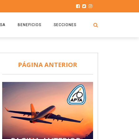
SA
BENEFICIOS
SECCIONES
O.S.P.T.A
NOTICIAS
COMISIÓN
HISTORIAS DE LUCHA
PÁGINA ANTERIOR
027
CAPACITACIÓN
PRENSA
DOCUMENTOS
SEGURIDAD AÉREA
SEGURO DE SEPELIOS
TURISMO Y RECREACIÓN
VIDEOS