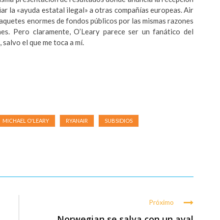
ar la «ayuda estatal ilegal» a otras compañías europeas. Air
paquetes enormes de fondos públicos por las mismas razones
es. Pero claramente, O’Leary parece ser un fanático del
 salvo el que me toca a mí.
MICHAEL O'LEARY
RYANAIR
SUBSIDIOS
Próximo
Norwegian se salva con un aval