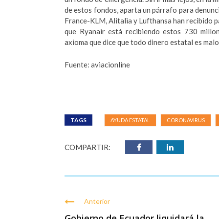
de estos fondos, aparta un párrafo para denunci
France-KLM, Alitalia y Lufthansa han recibido 
que Ryanair está recibiendo estos 730 millon
axioma que dice que todo dinero estatal es malo,
Fuente: aviacionline
TAGS
AYUDA ESTATAL
CORONAVIRUS
COMPARTIR:
Anterior
Gobierno de Ecuador liquidará la